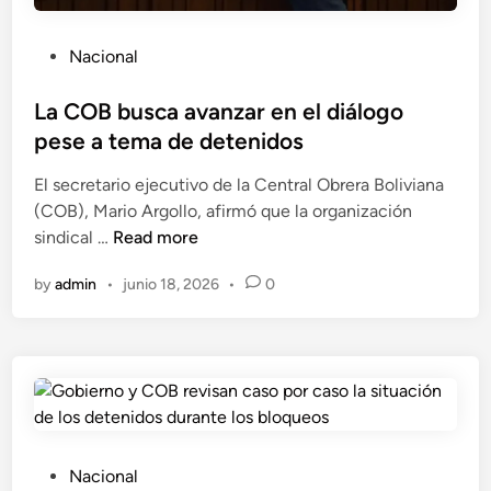
p
y
i
l
P
Nacional
d
a
o
e
C
s
La COB busca avanzar en el diálogo
c
O
t
pese a tema de detenidos
o
B
e
n
El secretario ejecutivo de la Central Obrera Boliviana
d
g
(COB), Mario Argollo, afirmó que la organización
i
e
L
sindical …
Read more
n
l
a
a
by
admin
•
junio 18, 2026
•
0
C
r
O
c
B
u
b
e
u
n
s
t
c
a
a
P
Nacional
s