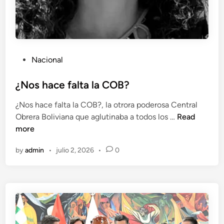
u
e
r
d
o
P
Nacional
d
o
e
s
¿Nos hace falta la COB?
j
t
u
¿Nos hace falta la COB?, la otrora poderosa Central
e
n
¿
Obrera Boliviana que aglutinaba a todos los …
Read
d
i
N
more
i
o
o
n
by
admin
•
julio 2, 2026
•
0
s
h
a
c
e
f