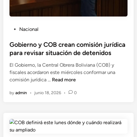
l
l
a
G
s
o
i
b
P
Nacional
t
i
o
u
e
s
Gobierno y COB crean comisión jurídica
a
r
t
para revisar situación de detenidos
c
n
e
i
o
El Gobierno, la Central Obrera Boliviana (COB) y
d
ó
n
fiscales acordaron este miércoles conformar una
i
n
o
G
comisión jurídica …
Read more
n
d
c
o
e
o
by
admin
•
junio 18, 2026
•
0
b
l
g
i
o
o
e
s
b
r
d
e
n
e
r
o
t
n