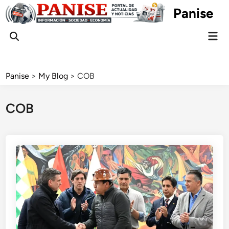
Skip
Panise
to
content
Mai
Open
Men
Search
Panise
>
My Blog
>
COB
COB