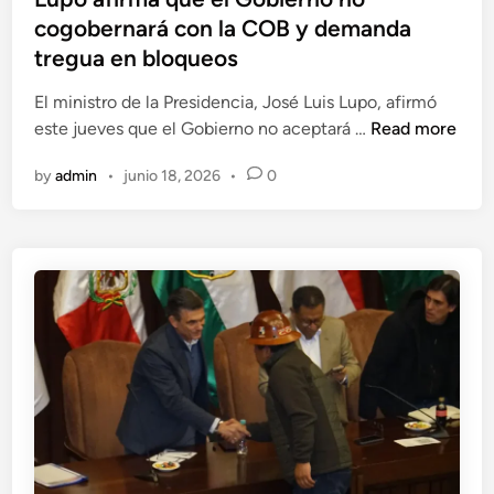
e
r
t
cogobernará con la COB y demanda
s
e
e
tregua en bloqueos
e
v
d
a
i
i
El ministro de la Presidencia, José Luis Lupo, afirmó
t
s
n
L
este jueves que el Gobierno no aceptará …
Read more
e
a
u
m
by
admin
•
junio 18, 2026
•
0
n
p
a
c
o
d
a
a
e
s
f
d
o
i
e
p
r
t
o
m
e
r
a
n
c
q
i
a
u
d
s
e
o
o
e
s