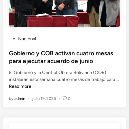
P
Nacional
o
s
Gobierno y COB activan cuatro mesas
t
para ejecutar acuerdo de junio
e
El Gobierno y la Central Obrera Boliviana (COB)
d
instalarán esta semana cuatro mesas de trabajo para …
i
G
Read more
n
o
by
admin
•
julio 19, 2026
•
0
b
i
e
r
n