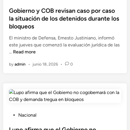
a
o
d
v
s
Gobierno y COB revisan caso por caso
e
a
t
la situación de los detenidos durante los
l
n
e
bloqueos
a
z
d
C
a
i
El ministro de Defensa, Ernesto Justiniano, informó
O
r
n
este jueves que comenzó la evaluación jurídica de las
B
e
G
…
Read more
n
o
by
admin
•
junio 18, 2026
•
0
e
b
l
i
d
e
i
r
á
n
l
o
o
y
g
C
P
Nacional
o
O
o
p
B
s
Lupo afirma que el Gobierno no