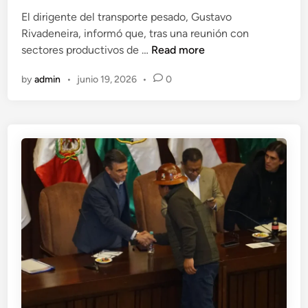
e
a
El dirigente del transporte pesado, Gustavo
d
d
Rivadeneira, informó que, tras una reunión con
i
o
T
sectores productivos de …
Read more
n
s
r
e
by
admin
•
junio 19, 2026
•
0
a
n
n
t
s
r
p
e
o
e
r
l
t
G
e
o
p
b
e
i
s
e
a
r
d
n
o
o