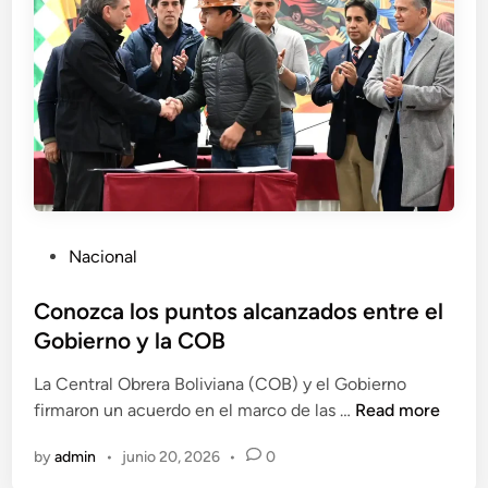
a
l
t
a
l
a
C
O
B
?
P
Nacional
o
s
Conozca los puntos alcanzados entre el
t
Gobierno y la COB
e
La Central Obrera Boliviana (COB) y el Gobierno
d
C
firmaron un acuerdo en el marco de las …
Read more
i
o
n
by
admin
•
junio 20, 2026
•
0
n
o