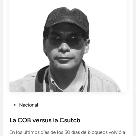
o
y
C
O
B
a
c
t
i
v
a
n
c
u
P
Nacional
a
o
t
s
La COB versus la Csutcb
r
t
o
En los últimos días de los 50 días de bloqueos volvió a
e