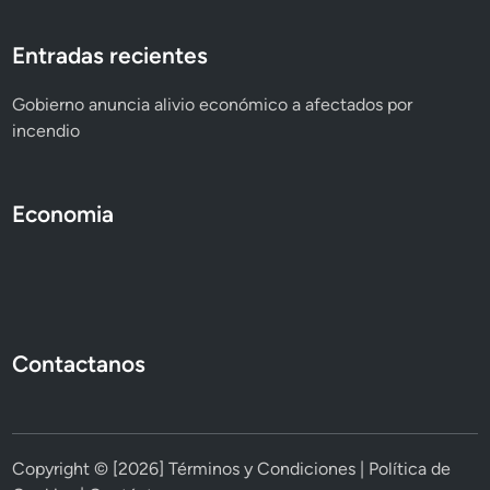
o
t
r
u
Entradas recientes
e
a
a
c
Gobierno anuncia alivio económico a afectados por
l
i
incendio
i
ó
z
n
a
d
Economia
r
e
á
d
s
e
u
t
a
e
Contactanos
m
n
p
i
l
d
i
o
a
s
Copyright © [2026]
Términos y Condiciones
|
Política de