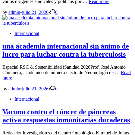
Irán
Fiscalía
varios dirigentes sindicales y políticos por …
Read more
admite
otra
by
admin
•
julio 21, 2026
•
0
denuncia
contra
Argollo
Posted
Internacional
y
in
Nilton
Condori
una academia internacional sin ánimo de
por
lucro para luchar contra la tuberculosis
los
bloqueos
Especial RSC & Sostenibilidad iSanidad 2026Prof. José Antonio
una
Caminero, académico de número electo de Neumología de …
Read
academ
more
interna
sin
by
admin
•
julio 21, 2026
•
0
ánimo
Posted
Internacional
de
in
lucro
para
Vacuna contra el cáncer de páncreas
luchar
activa respuestas inmunitarias duraderas
contra
la
tubercu
RedacciónInvestigadores del Centro Oncológico Kimmel de Johns