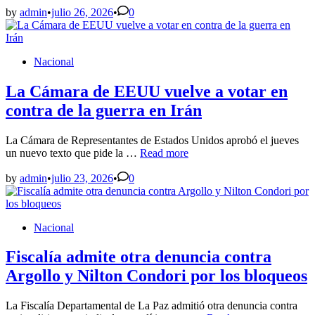
contra
by
admin
•
julio 26, 2026
•
0
el
tiempo
antes
Posted
Nacional
de
in
quedarse
sin
La Cámara de EEUU vuelve a votar en
gas
contra de la guerra en Irán
La Cámara de Representantes de Estados Unidos aprobó el jueves
La
un nuevo texto que pide la …
Read more
Cámara
de
by
admin
•
julio 23, 2026
•
0
EEUU
vuelve
a
Posted
Nacional
votar
in
en
contra
Fiscalía admite otra denuncia contra
de
Argollo y Nilton Condori por los bloqueos
la
guerra
en
La Fiscalía Departamental de La Paz admitió otra denuncia contra