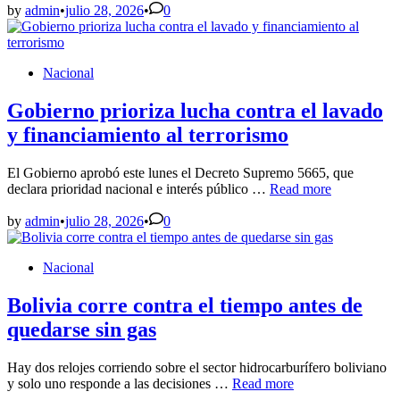
de
by
admin
•
julio 28, 2026
•
0
EE.UU.
contra
embarcaciones
Posted
Nacional
en
in
Suramérica
no
Gobierno prioriza lucha contra el lavado
han
y financiamiento al terrorismo
logrado
frenar
la
El Gobierno aprobó este lunes el Decreto Supremo 5665, que
entrada
Gobierno
declara prioridad nacional e interés público …
Read more
de
prioriza
cocaína:
lucha
by
admin
•
julio 28, 2026
•
0
Washington
contra
Post
el
Posted
Nacional
lavado
in
y
financiamiento
Bolivia corre contra el tiempo antes de
al
quedarse sin gas
terrorismo
Hay dos relojes corriendo sobre el sector hidrocarburífero boliviano
Bolivia
y solo uno responde a las decisiones …
Read more
corre