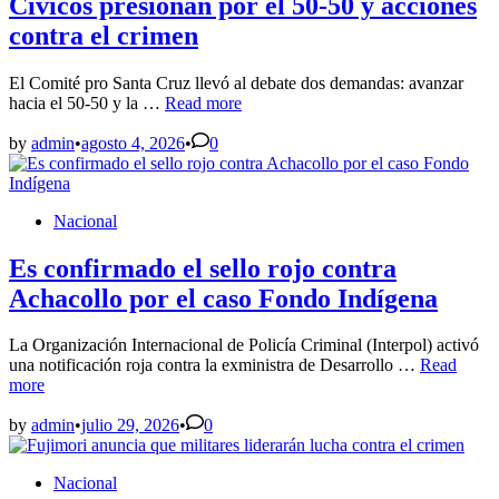
Cívicos presionan por el 50-50 y acciones
contra el crimen
El Comité pro Santa Cruz llevó al debate dos demandas: avanzar
Cívicos
hacia el 50-50 y la …
Read more
presionan
por
by
admin
•
agosto 4, 2026
•
0
el
50-
50
Posted
Nacional
y
in
acciones
contra
Es confirmado el sello rojo contra
el
Achacollo por el caso Fondo Indígena
crimen
La Organización Internacional de Policía Criminal (Interpol) activó
Es
una notificación roja contra la exministra de Desarrollo …
Read
confirmado
more
el
sello
by
admin
•
julio 29, 2026
•
0
rojo
contra
Posted
Nacional
Achacollo