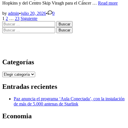
Vacuna
Hopkins y del Centro Skip Viragh para el Cáncer …
Read more
contra
el
by
admin
•
julio 20, 2026
•
0
Paginación
cáncer
1
2
…
23
Siguiente
Buscar:
de
de
páncreas
Buscar:
entradas
activa
respuestas
inmunitarias
duraderas
Categorías
Categorías
Entradas recientes
Paz anuncia el programa ‘Aula Conectada’, con la instalación
de más de 5.000 antenas de Starlink
Economia