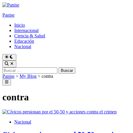
Skip
to
Panise
content
Inicio
Internacional
Ciencia & Salud
Educación
Nacional
Switch
to
Open
dark
Search
Buscar:
mode
Panise
>
My Blog
>
contra
Main
Menu
contra
Posted
Nacional
in