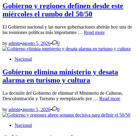
hacia
Gobierno y regiones definen desde este
una
miércoles el rumbo del 50/50
transición
en
Venezuela
El Gobierno nacional y las nueve gobernaciones abrirán hoy una de
Gobierno
las reuniones políticas más importantes …
Read more
y
regiones
by
admin
•
agosto 5, 2026
•
0
definen
desde
Posted
Nacional
este
in
miércoles
el
Gobierno elimina ministerio y desata
rumbo
alarma en turismo y cultura
del
50/50
La decisión del Gobierno de eliminar el Ministerio de Culturas,
Gobierno
Descolonización y Turismo y reemplazarlo por …
Read more
elimina
ministerio
by
admin
•
agosto 5, 2026
•
0
y
desata
Posted
Nacional
alarma
in
en