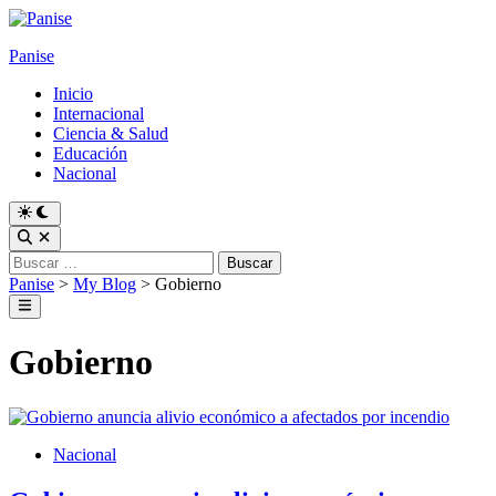
Skip
to
Panise
content
Inicio
Internacional
Ciencia & Salud
Educación
Nacional
Switch
to
Open
dark
Search
Buscar:
mode
Panise
>
My Blog
>
Gobierno
Main
Menu
Gobierno
Posted
Nacional
in