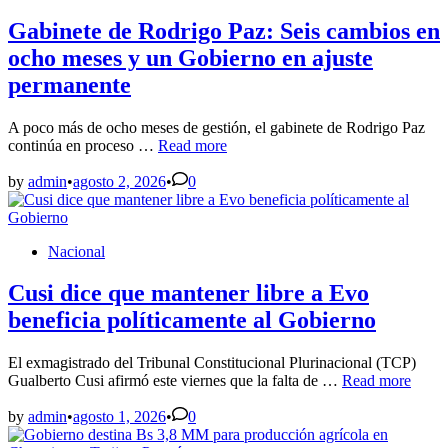
in
para
reforzar
Gabinete de Rodrigo Paz: Seis cambios en
las
ocho meses y un Gobierno en ajuste
RIN
permanente
A poco más de ocho meses de gestión, el gabinete de Rodrigo Paz
Gabinete
continúa en proceso …
Read more
de
Rodrigo
by
admin
•
agosto 2, 2026
•
0
Paz:
Seis
cambios
Posted
Nacional
en
in
ocho
meses
Cusi dice que mantener libre a Evo
y
beneficia políticamente al Gobierno
un
Gobierno
en
El exmagistrado del Tribunal Constitucional Plurinacional (TCP)
ajuste
Cusi
Gualberto Cusi afirmó este viernes que la falta de …
Read more
permanente
dice
que
by
admin
•
agosto 1, 2026
•
0
mantener