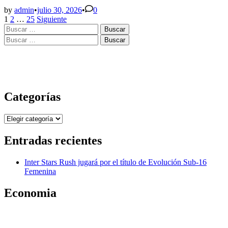
instala
reunión
by
admin
•
julio 30, 2026
•
0
Paginación
para
1
2
…
25
Siguiente
Buscar:
definir
de
el
Buscar:
entradas
Plan
de
Seguridad
Ciudadana
de
2027
Categorías
Categorías
Entradas recientes
Inter Stars Rush jugará por el título de Evolución Sub-16
Femenina
Economia