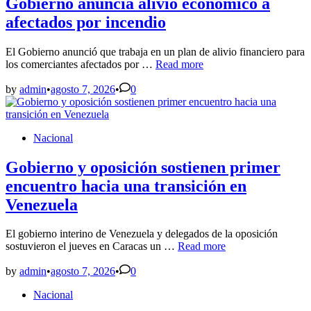
Gobierno anuncia alivio económico a
afectados por incendio
El Gobierno anunció que trabaja en un plan de alivio financiero para
Gobierno
los comerciantes afectados por …
Read more
anuncia
alivio
by
admin
•
agosto 7, 2026
•
0
económico
a
afectados
Posted
Nacional
por
in
incendio
Gobierno y oposición sostienen primer
encuentro hacia una transición en
Venezuela
El gobierno interino de Venezuela y delegados de la oposición
Gobierno
sostuvieron el jueves en Caracas un …
Read more
y
oposición
by
admin
•
agosto 7, 2026
•
0
sostienen
Posted
Nacional
primer
in
encuentro