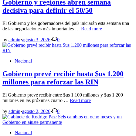
turismo
Gobierno y regiones abren semana
y
decisiva para definir el 50/50
cultura
El Gobierno y los gobernadores del país iniciarán esta semana una
Gobierno
de las negociaciones más importantes …
Read more
y
regiones
by
admin
•
agosto 3, 2026
•
0
abren
semana
decisiva
Posted
Nacional
para
in
definir
el
Gobierno prevé recibir hasta $us 1.200
50/50
millones para reforzar las RIN
El Gobierno prevé recibir entre $us 1.100 millones y $us 1.200
Gobierno
millones en las próximas cuatro …
Read more
prevé
recibir
by
admin
•
agosto 2, 2026
•
0
hasta
$us
1.200
Posted
Nacional
millones