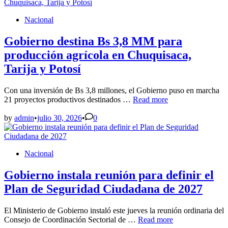
libre
a
Posted
Nacional
Evo
in
beneficia
políticamente
Gobierno destina Bs 3,8 MM para
al
producción agrícola en Chuquisaca,
Gobierno
Tarija y Potosí
Con una inversión de Bs 3,8 millones, el Gobierno puso en marcha
Gobierno
21 proyectos productivos destinados …
Read more
destina
Bs
by
admin
•
julio 30, 2026
•
0
3,8
MM
para
Posted
Nacional
producción
in
agrícola
en
Gobierno instala reunión para definir el
Chuquisaca,
Plan de Seguridad Ciudadana de 2027
Tarija
y
Potosí
El Ministerio de Gobierno instaló este jueves la reunión ordinaria del
Gobierno
Consejo de Coordinación Sectorial de …
Read more