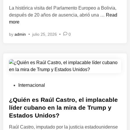
d
i
La histórica visita del Parlamento Europeo a Bolivia,
n
L
después de 20 años de ausencia, abrió una …
Read
a
more
U
by
admin
•
julio 25, 2026
•
0
E
m
i
r
a
a
l
l
P
Internacional
i
o
t
s
¿Quién es Raúl Castro, el implacable
i
t
líder cubano en la mira de Trump y
o
e
Estados Unidos?
b
d
o
i
Raúl Castro, imputado por la justicia estadounidense