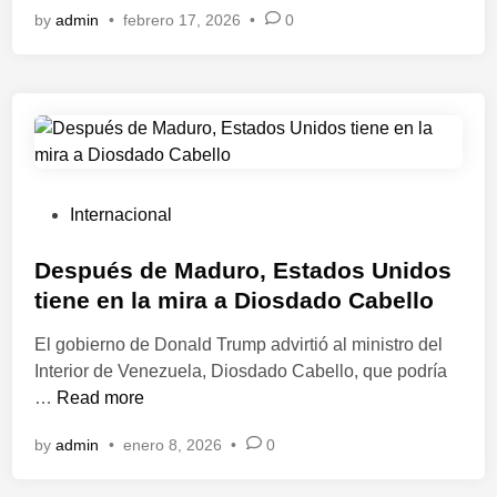
by
admin
•
febrero 17, 2026
•
0
e
e
r
r
l
o
a
i
n
c
m
l
i
p
l
ó
l
e
n
a
g
c
c
a
P
Internacional
o
a
a
o
n
b
I
s
Después de Maduro, Estados Unidos
e
l
n
t
tiene en la mira a Diosdado Cabello
n
e
d
e
f
l
El gobierno de Donald Trump advirtió al ministro del
i
d
o
í
Interior de Venezuela, Diosdado Cabello, que podría
a
i
q
d
D
…
Read more
c
n
u
e
e
o
by
admin
•
enero 8, 2026
•
0
e
r
s
n
s
c
p
l