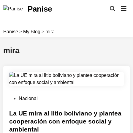
Skip
Panise
Mai
to
Open
Men
Search
content
Panise
>
My Blog
>
mira
mira
P
Nacional
o
s
La UE mira al litio boliviano y plantea
t
cooperación con enfoque social y
e
ambiental