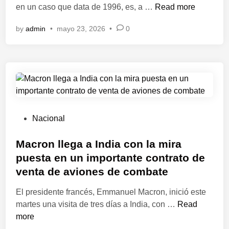
l
n
¿
en un caso que data de 1996, es, a …
Read more
i
Q
by
admin
•
mayo 23, 2026
•
0
v
u
i
i
a
é
n
n
o
e
y
s
p
R
l
a
P
Nacional
a
ú
o
n
l
s
Macron llega a India con la mira
t
C
t
puesta en un importante contrato de
e
a
e
venta de aviones de combate
a
s
d
c
t
i
El presidente francés, Emmanuel Macron, inició este
o
r
n
M
martes una visita de tres días a India, con …
Read
o
o
a
more
p
,
c