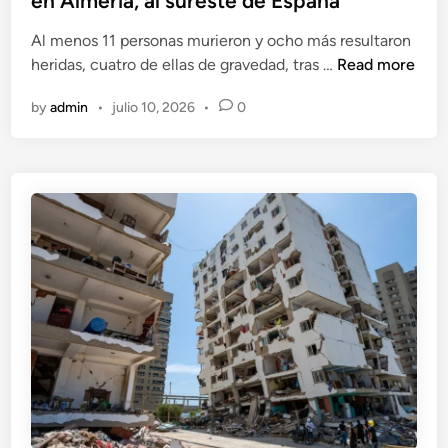
en Almería, al sureste de España
e
e
Al menos 11 personas murieron y ocho más resultaron
d
m
O
heridas, cuatro de ellas de gravedad, tras …
Read more
i
u
n
n
e
by
admin
•
julio 10, 2026
•
0
c
r
e
t
m
o
u
s
e
p
r
o
t
r
o
l
s
o
e
s
n
t
i
e
n
r
c
r
e