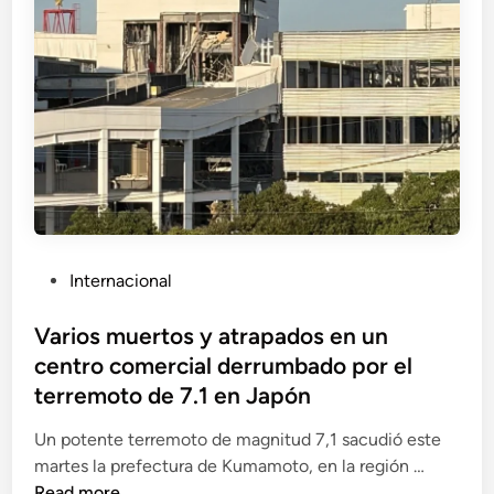
m
u
e
r
t
o
s
,
h
e
P
Internacional
r
o
i
s
Varios muertos y atrapados en un
d
t
centro comercial derrumbado por el
o
e
s
terremoto de 7.1 en Japón
d
y
i
Un potente terremoto de magnitud 7,1 sacudió este
ú
n
V
martes la prefectura de Kumamoto, en la región …
l
a
Read more