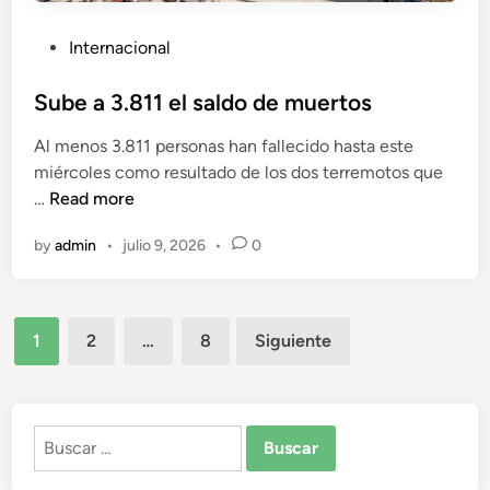
e
n
m
P
Internacional
d
o
o
i
t
s
Sube a 3.811 el saldo de muertos
o
o
t
s
s
Al menos 3.811 personas han fallecido hasta este
e
f
p
miércoles como resultado de los dos terremotos que
d
o
e
S
…
Read more
i
r
r
u
n
e
o
by
admin
•
julio 9, 2026
•
0
b
s
s
e
t
e
a
a
n
Paginación
3
1
2
…
8
Siguiente
l
i
.
de
e
e
8
s
entradas
g
1
e
a
1
Buscar:
n
a
e
A
d
l