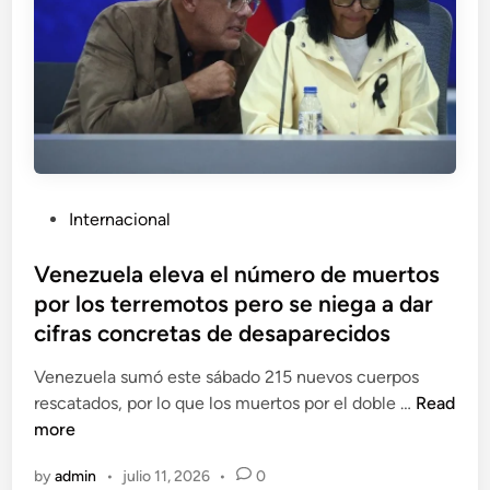
o
b
n
s
a
o
r
s
d
e
e
n
B
R
a
u
n
s
P
Internacional
g
i
o
k
a
s
Venezuela eleva el número de muertos
o
t
por los terremotos pero se niega a dar
k
e
d
cifras concretas de desaparecidos
d
e
i
Venezuela sumó este sábado 215 nuevos cuerpos
j
n
V
rescatados, por lo que los muertos por el doble …
Read
a
e
more
2
n
7
by
admin
•
julio 11, 2026
•
0
e
m