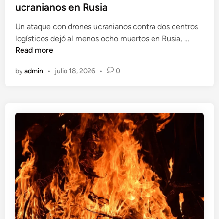
t
ucranianos en Rusia
h
e
a
Un ataque con drones ucranianos contra dos centros
d
d
O
logísticos dejó al menos ocho muertos en Rusia, …
i
e
c
Read more
n
j
h
a
by
admin
•
julio 18, 2026
•
0
o
d
m
o
u
d
e
i
r
e
t
z
o
m
s
u
e
e
n
r
a
t
t
o
a
s