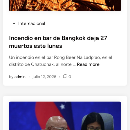
q
y
u
c
e
u
P
Internacional
c
a
o
o
t
s
Incendio en bar de Bangkok deja 27
n
r
t
muertos este lunes
d
o
e
r
d
Un incendio en el bar Rong Beer Na Ladprao, en el
d
o
e
I
distrito de Chatuchak, al norte …
Read more
i
n
s
n
n
e
a
by
admin
•
julio 12, 2026
•
0
c
s
p
e
u
a
n
c
r
d
r
e
i
a
c
o
n
i
e
i
d
n
a