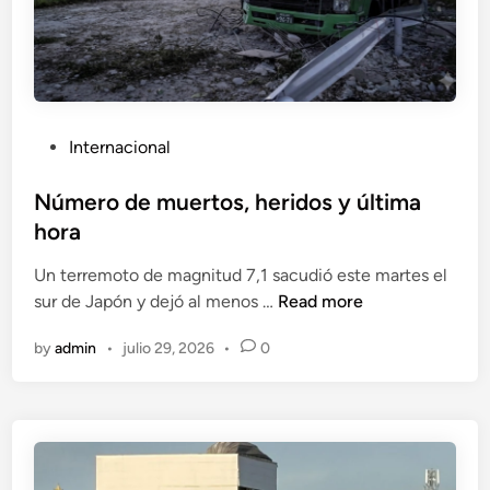
P
Internacional
o
s
Número de muertos, heridos y última
t
hora
e
Un terremoto de magnitud 7,1 sacudió este martes el
d
N
sur de Japón y dejó al menos …
Read more
i
ú
n
by
admin
•
julio 29, 2026
•
0
m
e
r
o
d
e