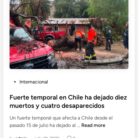
a
t
e
m
e
r
á
o
r
s
e
e
d
n
m
e
E
o
5
E
t
.
.
o
5
U
d
0
U
e
0
.
7
P
Internacional
m
.
o
u
1
s
Fuerte temporal en Chile ha dejado diez
e
e
t
muertos y cuatro desaparecidos
r
n
e
t
J
Un fuerte temporal que afecta a Chile desde el
d
o
F
a
pasado 15 de julio ha dejado al …
Read more
i
s
u
p
n
p