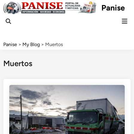
Skip
Panise
to
content
Mai
Open
Men
Search
Panise
>
My Blog
>
Muertos
Muertos