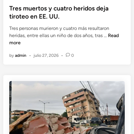
o
d
s
Tres muertos y cuatro heridos deja
o
t
tiroteo en EE. UU.
s
e
e
Tres personas murieron y cuatro más resultaron
d
n
T
heridas, entre ellas un niño de dos años, tras …
Read
i
u
r
more
n
n
e
c
by
admin
•
julio 27, 2026
•
0
s
e
m
n
u
t
e
r
r
o
t
c
o
o
s
m
y
e
c
r
u
c