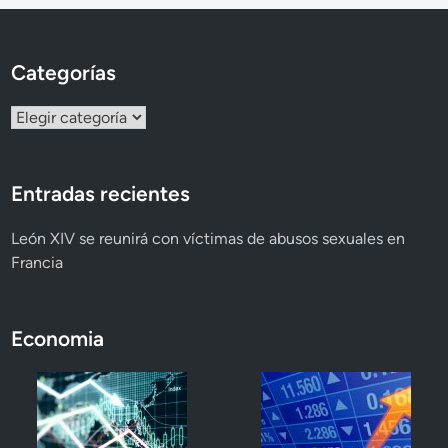
s
d
p
e
a
Categorías
s
ñ
a
a
Categorías
p
a
r
Entradas recientes
e
c
León XIV se reunirá con víctimas de abusos sexuales en
i
Francia
d
o
s
Economia