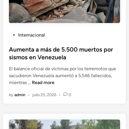
a
i
t
a
r
l
o
d
h
e
P
Internacional
e
r
o
r
r
s
Aumenta a más de 5.500 muertos por
i
u
t
sismos en Venezuela
d
m
e
o
b
El balance oficial de víctimas por los terremotos que
d
s
a
sacudieron Venezuela aumentó a 5.546 fallecidos,
i
d
d
A
mientras …
Read more
n
e
o
u
j
p
by
admin
•
julio 25, 2026
•
0
m
a
o
e
t
r
n
i
e
t
r
l
a
o
t