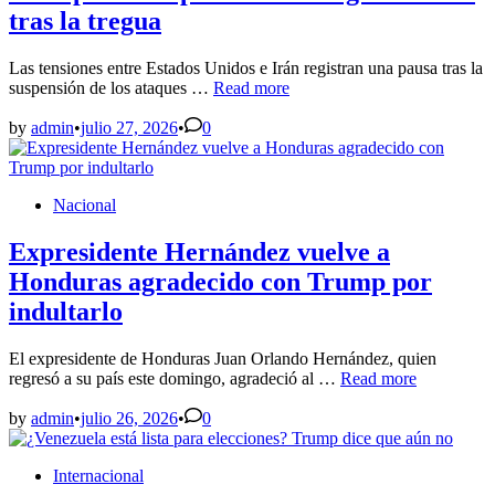
de
tras la tregua
EE.
UU.?
Las tensiones entre Estados Unidos e Irán registran una pausa tras la
Trump
suspensión de los ataques …
Read more
abre
la
by
admin
•
julio 27, 2026
•
0
puerta
al
diálogo
Posted
Nacional
con
in
Irán
tras
Expresidente Hernández vuelve a
la
Honduras agradecido con Trump por
tregua
indultarlo
El expresidente de Honduras Juan Orlando Hernández, quien
Expresidente
regresó a su país este domingo, agradeció al …
Read more
Hernández
vuelve
by
admin
•
julio 26, 2026
•
0
a
Honduras
Posted
Internacional
agradecido
in