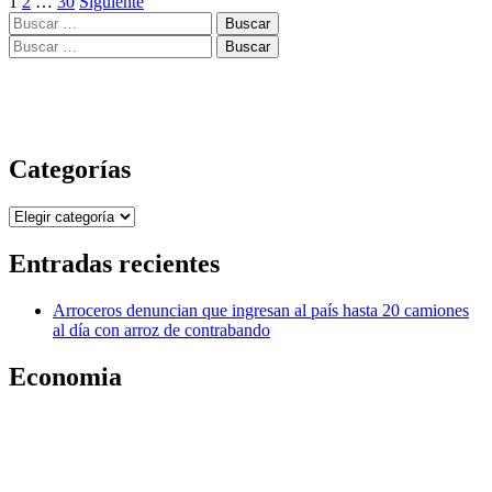
Paginación
dólares
1
2
…
30
Siguiente
Buscar:
un
de
operador
Buscar:
entradas
de
telepromter
de
la
Casa
Blanca
Categorías
apostando
sobre
Categorías
los
discursos
de
Entradas recientes
Trump?
Arroceros denuncian que ingresan al país hasta 20 camiones
al día con arroz de contrabando
Economia