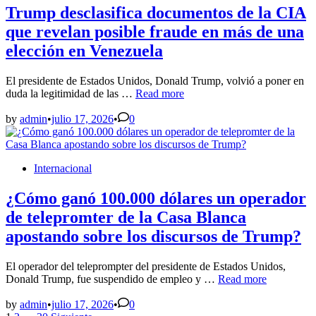
Trump desclasifica documentos de la CIA
que revelan posible fraude en más de una
elección en Venezuela
El presidente de Estados Unidos, Donald Trump, volvió a poner en
Trump
duda la legitimidad de las …
Read more
desclasifica
documentos
by
admin
•
julio 17, 2026
•
0
de
la
CIA
Posted
Internacional
que
in
revelan
posible
¿Cómo ganó 100.000 dólares un operador
fraude
de telepromter de la Casa Blanca
en
más
apostando sobre los discursos de Trump?
de
una
El operador del teleprompter del presidente de Estados Unidos,
elección
¿Cómo
Donald Trump, fue suspendido de empleo y …
Read more
en
ganó
Venezuela
100.000
by
admin
•
julio 17, 2026
•
0