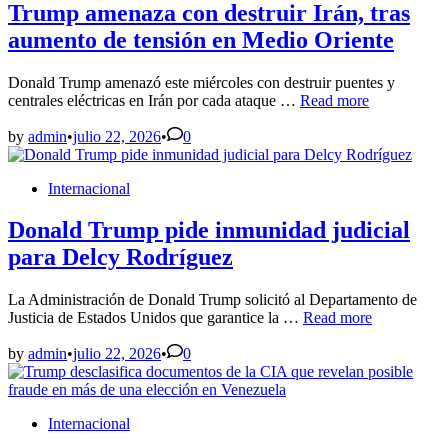
hasta
Trump amenaza con destruir Irán, tras
el
aumento de tensión en Medio Oriente
200%
Donald Trump amenazó este miércoles con destruir puentes y
Trump
centrales eléctricas en Irán por cada ataque …
Read more
amenaza
con
by
admin
•
julio 22, 2026
•
0
destruir
Irán,
Posted
Internacional
tras
in
aumento
de
Donald Trump pide inmunidad judicial
tensión
para Delcy Rodríguez
en
Medio
Oriente
La Administración de Donald Trump solicitó al Departamento de
Donald
Justicia de Estados Unidos que garantice la …
Read more
Trump
pide
by
admin
•
julio 22, 2026
•
0
inmunidad
judicial
para
Posted
Internacional
Delcy
in
Rodríguez