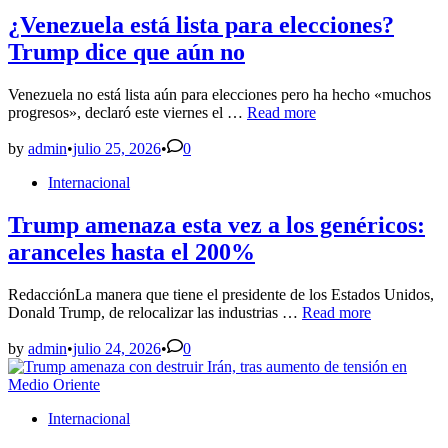
con
Trump
¿Venezuela está lista para elecciones?
por
Trump dice que aún no
indultarlo
Venezuela no está lista aún para elecciones pero ha hecho «muchos
¿Venezuela
progresos», declaró este viernes el …
Read more
está
lista
by
admin
•
julio 25, 2026
•
0
para
Posted
Internacional
elecciones?
in
Trump
dice
Trump amenaza esta vez a los genéricos:
que
aranceles hasta el 200%
aún
no
RedacciónLa manera que tiene el presidente de los Estados Unidos,
Trump
Donald Trump, de relocalizar las industrias …
Read more
amenaza
esta
by
admin
•
julio 24, 2026
•
0
vez
a
los
Posted
Internacional
genéricos:
in
aranceles