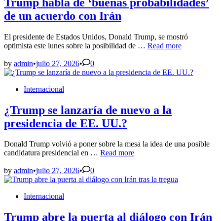
Trump habla de ‘buenas probabilidades’
de un acuerdo con Irán
El presidente de Estados Unidos, Donald Trump, se mostró
Trump
optimista este lunes sobre la posibilidad de …
Read more
habla
de
by
admin
•
julio 27, 2026
•
0
‘buenas
probabilidades’
Posted
Internacional
de
in
un
acuerdo
¿Trump se lanzaría de nuevo a la
con
presidencia de EE. UU.?
Irán
Donald Trump volvió a poner sobre la mesa la idea de una posible
¿Trump
candidatura presidencial en …
Read more
se
lanzaría
by
admin
•
julio 27, 2026
•
0
de
nuevo
Posted
Internacional
a
in
la
presidencia
Trump abre la puerta al diálogo con Irán