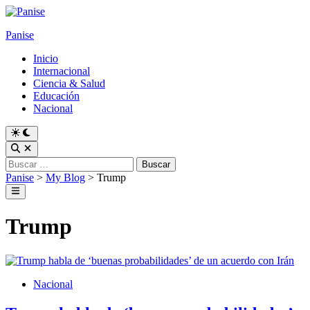
Skip
to
Panise
content
Inicio
Internacional
Ciencia & Salud
Educación
Nacional
Switch
to
Open
dark
Search
Buscar:
mode
Panise
>
My Blog
>
Trump
Main
Menu
Trump
Posted
Nacional
in