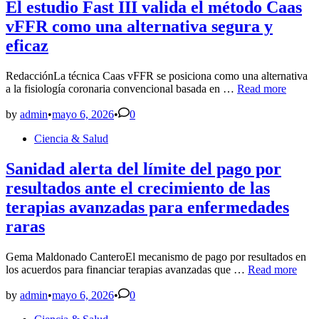
que
El estudio Fast III valida el método Caas
las
vFFR como una alternativa segura y
enfermeras
están
eficaz
“preparadas
para
RedacciónLa técnica Caas vFFR se posiciona como una alternativa
dirigir
El
a la fisiología coronaria convencional basada en …
Read more
un
estudio
hospital
Fast
by
admin
•
mayo 6, 2026
•
0
o
III
un
Posted
Ciencia & Salud
valida
centro
in
el
de
método
Sanidad alerta del límite del pago por
salud”
Caas
resultados ante el crecimiento de las
vFFR
como
terapias avanzadas para enfermedades
una
raras
alternativa
segura
y
Gema Maldonado CanteroEl mecanismo de pago por resultados en
eficaz
Sanidad
los acuerdos para financiar terapias avanzadas que …
Read more
alerta
del
by
admin
•
mayo 6, 2026
•
0
límite
Posted