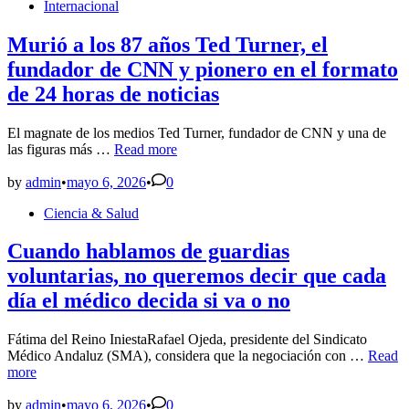
Posted
Internacional
oncólogo
in
Murió a los 87 años Ted Turner, el
fundador de CNN y pionero en el formato
de 24 horas de noticias
El magnate de los medios Ted Turner, fundador de CNN y una de
Murió
las figuras más …
Read more
a
los
by
admin
•
mayo 6, 2026
•
0
87
Posted
Ciencia & Salud
años
in
Ted
Turner,
Cuando hablamos de guardias
el
voluntarias, no queremos decir que cada
fundador
de
día el médico decida si va o no
CNN
y
Fátima del Reino IniestaRafael Ojeda, presidente del Sindicato
pionero
Cuand
Médico Andaluz (SMA), considera que la negociación con …
Read
en
hablam
more
el
de
formato
guardi
by
admin
•
mayo 6, 2026
•
0