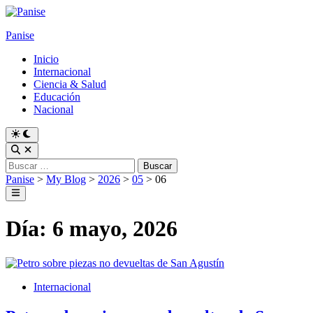
Skip
to
Panise
content
Inicio
Internacional
Ciencia & Salud
Educación
Nacional
Switch
to
Open
dark
Search
Buscar:
mode
Panise
>
My Blog
>
2026
>
05
>
06
Main
Menu
Día:
6 mayo, 2026
Posted
Internacional
in