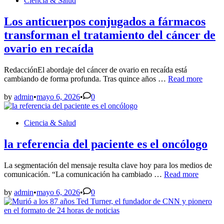
Ciencia & Salud
del
in
pago
por
Los anticuerpos conjugados a fármacos
resultados
transforman el tratamiento del cáncer de
ante
el
ovario en recaída
crecimiento
de
RedacciónEl abordaje del cáncer de ovario en recaída está
las
Los
cambiando de forma profunda. Tras quince años …
Read more
terapias
anticuerpos
avanzadas
conjugados
by
admin
•
mayo 6, 2026
•
0
para
a
enfermedades
fármacos
raras
Posted
Ciencia & Salud
transforman
in
el
tratamiento
la referencia del paciente es el oncólogo
del
cáncer
La segmentación del mensaje resulta clave hoy para los medios de
de
la
comunicación. “La comunicación ha cambiado …
Read more
ovario
referencia
en
del
by
admin
•
mayo 6, 2026
•
0
recaída
paciente
es
el