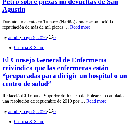
Petro sobre piezas no devueltas de San
Agustín
Durante un evento en Tumaco (Nariño) dónde se anunció la
Petro
repatriación de más de mil piezas …
Read more
sobre
piezas
by
admin
•
mayo 6, 2026
•
0
no
Posted
Ciencia & Salud
devueltas
in
de
San
El Consejo General de Enfermería
Agustín
reivindica que las enfermeras están
“preparadas para dirigir un hospital o un
centro de salud”
RedacciónEl Tribunal Superior de Justicia de Baleares ha anulado
El
una resolución de septiembre de 2019 por …
Read more
Consejo
General
by
admin
•
mayo 6, 2026
•
0
de
Posted
Ciencia & Salud
Enfermería
in
reivindica