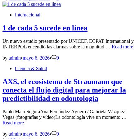
de
volunta
24
no
horas
Posted
Internacional
querem
de
in
decir
noticias
que
1 de cada 5 sucede en línea
cada
día
Un nuevo estudio presentado por UNICEF, ECPAT International y
el
1
INTERPOL encendió las alarmas sobre la magnitud …
Read more
médico
de
decida
cada
by
admin
•
mayo 6, 2026
•
0
si
5
va
Posted
Ciencia & Salud
sucede
o
in
en
no
línea
AXS, el ecosistema de Straumann que
conecta el flujo digital para mejorar la
predictibilidad en odontología
Pablo Malo SeguraAna Fernández Agüero / Gabriela Vázquez
AXS,
Vegas (fotografías y vídeo)La odontología vive un momento …
el
Read more
ecosis
de
by
admin
•
mayo 6, 2026
•
0