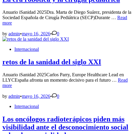
El
Niño
Anuario iSanidad 2025Dra. Marta de Diego Suárez, presidenta de la
La
Sociedad Española de Cirugía Pediátrica (SECP)Durante …
Read
era
more
robótica
y
by
admin
•
mayo 16, 2026
•
0
la
cirugía
Posted
Internacional
pediátric
in
retos de la sanidad del siglo XXI
Anuario iSanidad 2025Carlos Parry, Europe Healthcare Lead en
retos
LLYCEspaña afronta un momento decisivo para el futuro …
Read
de
more
la
sanidad
by
admin
•
mayo 16, 2026
•
0
del
Posted
Internacional
siglo
in
XXI
Los oncólogos radioterápicos piden más
visibilidad ante el desconocimiento social