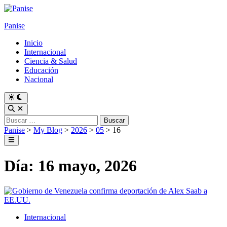
Skip
to
Panise
content
Inicio
Internacional
Ciencia & Salud
Educación
Nacional
Switch
to
Open
dark
Search
Buscar:
mode
Panise
>
My Blog
>
2026
>
05
>
16
Main
Menu
Día:
16 mayo, 2026
Posted
Internacional
in