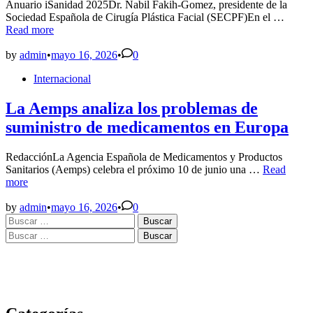
Anuario iSanidad 2025Dr. Nabil Fakih-Gomez, presidente de la
Españ
Sociedad Española de Cirugía Plástica Facial (SECPF)En el …
innova
Read more
medic
regene
by
admin
•
mayo 16, 2026
•
0
–
Posted
Internacional
RCN.
in
La Aemps analiza los problemas de
suministro de medicamentos en Europa
RedacciónLa Agencia Española de Medicamentos y Productos
La
Sanitarios (Aemps) celebra el próximo 10 de junio una …
Read
Aemps
more
analiza
los
by
admin
•
mayo 16, 2026
•
0
Buscar:
problemas
de
Buscar:
suministro
de
medicamen
en
Europa