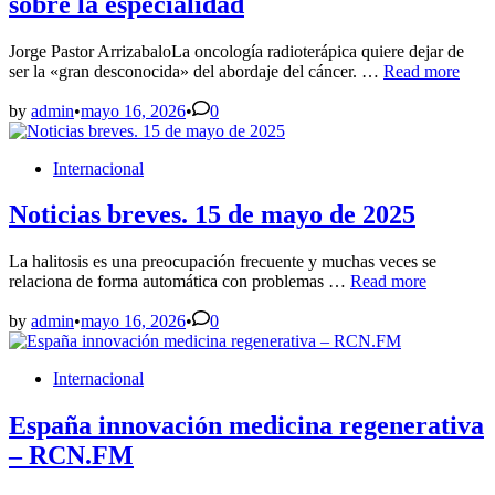
sobre la especialidad
Jorge Pastor ArrizabaloLa oncología radioterápica quiere dejar de
Los
ser la «gran desconocida» del abordaje del cáncer. …
Read more
oncólogos
radioterápicos
by
admin
•
mayo 16, 2026
•
0
piden
más
Posted
Internacional
visibilidad
in
ante
el
Noticias breves. 15 de mayo de 2025
desconocimient
social
La halitosis es una preocupación frecuente y muchas veces se
sobre
Noticias
relaciona de forma automática con problemas …
Read more
la
breves.
especialidad
15
by
admin
•
mayo 16, 2026
•
0
de
mayo
Posted
Internacional
de
in
2025
España innovación medicina regenerativa
– RCN.FM