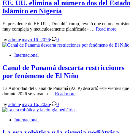
Marco
EE. UU. elimina al número dos del Estado
médico
Islámico en Nigeria
El presidente de EE.UU., Donald Trump, reveló que en una «misión
EE.
muy compleja y meticulosamente planificada» …
Read more
UU.
elimina
by
admin
•
mayo 16, 2026
•
0
al
número
Posted
Internacional
dos
in
del
Estado
Canal de Panamá descarta restricciones
Islámico
por fenómeno de El Niño
en
Nigeria
La Autoridad del Canal de Panamá (ACP) descartó este viernes que
Canal
durante 2026 se vayan a …
Read more
de
Panamá
by
admin
•
mayo 16, 2026
•
0
descarta
restricciones
Posted
Internacional
por
in
fenómeno
de
La era robótica y la cirugía pediátrica