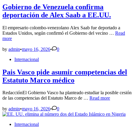
Gobierno de Venezuela confirma
deportación de Alex Saab a EE.UU.
El empresario colombo-venezolano Alex Saab fue deportado a
Gobierno
Estados Unidos, según confirmó el Gobierno del vecino …
Read
de
more
Venezuel
confirma
by
admin
•
mayo 16, 2026
•
0
deportaci
Posted
Internacional
de
in
Alex
Saab
Pais Vasco pide asumir competencias del
a
Estatuto Marco médico
EE.UU.
RedacciónEl Gobierno Vasco ha planteado estudiar la posible cesión
Pais
de las competencias del Estatuto Marco de …
Read more
Vasco
pide
by
admin
•
mayo 16, 2026
•
0
asumir
competencias
Posted
Internacional
del
in
Estatuto