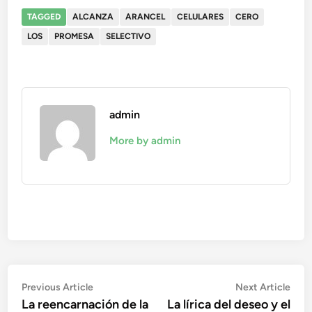
TAGGED
ALCANZA
ARANCEL
CELULARES
CERO
LOS
PROMESA
SELECTIVO
admin
More by admin
Navegación
Previous
Nex
Previous Article
Next Article
article:
artic
La reencarnación de la
La lírica del deseo y el
de