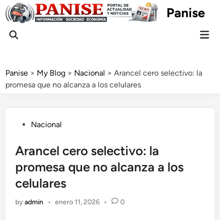
Skip
Panise
to
content
Mai
Open
Men
Search
Panise
>
My Blog
>
Nacional
>
Arancel cero selectivo: la
promesa que no alcanza a los celulares
Posted
Nacional
in
Arancel cero selectivo: la
promesa que no alcanza a los
celulares
by
admin
•
enero 11, 2026
•
0