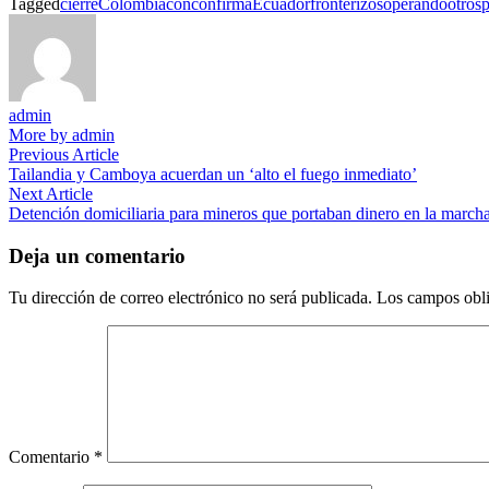
Tagged
cierre
Colombia
con
confirma
Ecuador
fronterizos
operando
otros
p
admin
More by admin
Navegación
Previous
Previous Article
article:
Tailandia y Camboya acuerdan un ‘alto el fuego inmediato’
de
Next
Next Article
entradas
article:
Detención domiciliaria para mineros que portaban dinero en la march
Deja un comentario
Tu dirección de correo electrónico no será publicada.
Los campos obli
Comentario
*