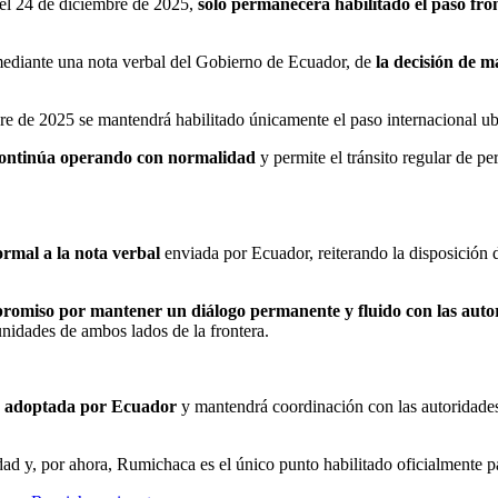
 el 24 de diciembre de 2025,
solo permanecerá habilitado el paso fr
mediante una nota verbal del Gobierno de Ecuador, de
la decisión de m
re de 2025 se mantendrá habilitado únicamente el paso internacional u
continúa operando con normalidad
y permite el tránsito regular de pe
ormal a la nota verbal
enviada por Ecuador, reiterando la disposición
romiso por mantener un diálogo permanente y fluido con las autor
unidades de ambos lados de la frontera.
da adoptada por Ecuador
y mantendrá coordinación con las autoridades
ad y, por ahora, Rumichaca es el único punto habilitado oficialmente pa