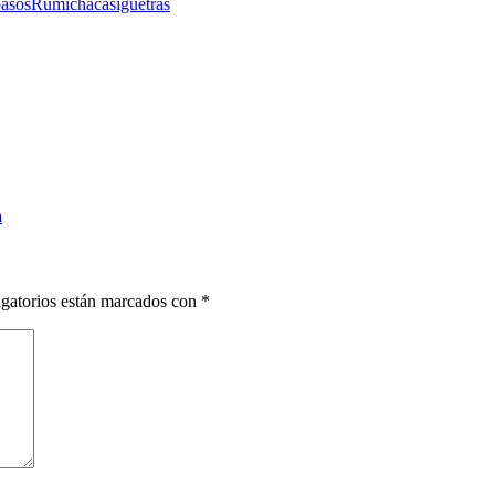
asos
Rumichaca
sigue
tras
a
gatorios están marcados con
*