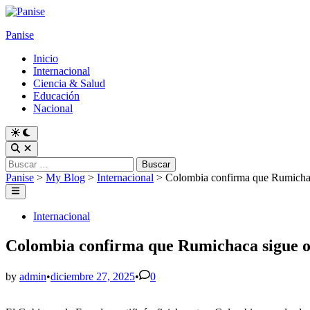
Skip
to
Panise
content
Inicio
Internacional
Ciencia & Salud
Educación
Nacional
Switch
to
Open
dark
Search
Buscar:
mode
Panise
>
My Blog
>
Internacional
>
Colombia confirma que Rumichaca
Main
Menu
Posted
Internacional
in
Colombia confirma que Rumichaca sigue op
by
admin
•
diciembre 27, 2025
•
0