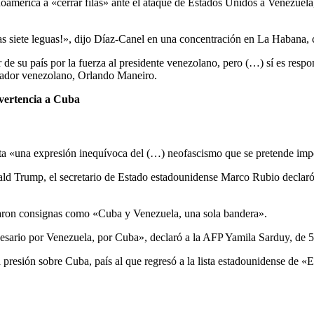
noamérica a «cerrar filas» ante el ataque de Estados Unidos a Venezuela
las siete leguas!», dijo Díaz-Canel en una concentración en La Habana
 de su país por la fuerza al presidente venezolano, pero (…) sí es resp
bajador venezolano, Orlando Maneiro.
dvertencia a Cuba
nta «una expresión inequívoca del (…) neofascismo que se pretende im
ld Trump, el secretario de Estado estadounidense Marco Rubio declaró 
itaron consignas como «Cuba y Venezuela, una sola bandera».
sario por Venezuela, por Cuba», declaró a la AFP Yamila Sarduy, de 52 
esión sobre Cuba, país al que regresó a la lista estadounidense de «Est