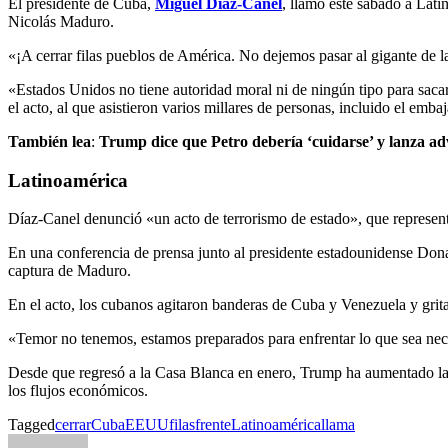
El presidente de Cuba,
Miguel Díaz-Canel
, llamó este sábado a Lati
Nicolás Maduro.
«¡A cerrar filas pueblos de América. No dejemos pasar al gigante de 
«Estados Unidos no tiene autoridad moral ni de ningún tipo para sacar
el acto, al que asistieron varios millares de personas, incluido el em
También lea
:
Trump dice que Petro debería ‘cuidarse’ y lanza a
Latinoamérica
Díaz-Canel denunció «un acto de terrorismo de estado», que represe
En una conferencia de prensa junto al presidente estadounidense Dona
captura de Maduro.
En el acto, los cubanos agitaron banderas de Cuba y Venezuela y gr
«Temor no tenemos, estamos preparados para enfrentar lo que sea nece
Desde que regresó a la Casa Blanca en enero, Trump ha aumentado la pr
los flujos económicos.
Tagged
cerrar
Cuba
EEUU
filas
frente
Latinoamérica
llama