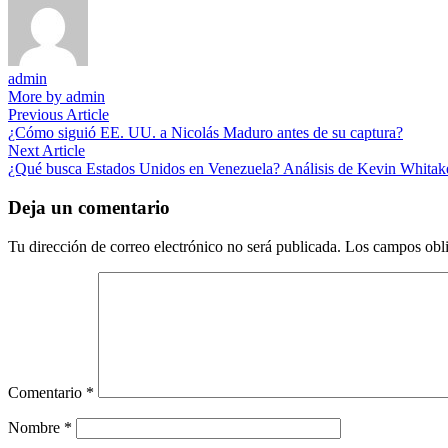
admin
More by admin
Navegación
Previous
Previous Article
article:
¿Cómo siguió EE. UU. a Nicolás Maduro antes de su captura?
de
Next
Next Article
entradas
article:
¿Qué busca Estados Unidos en Venezuela? Análisis de Kevin Whitaker
Deja un comentario
Tu dirección de correo electrónico no será publicada.
Los campos obli
Comentario
*
Nombre
*