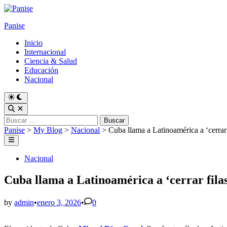
Skip
to
Panise
content
Inicio
Internacional
Ciencia & Salud
Educación
Nacional
Switch
to
Open
dark
Search
Buscar:
mode
Panise
>
My Blog
>
Nacional
>
Cuba llama a Latinoamérica a ‘cerrar
Main
Menu
Posted
Nacional
in
Cuba llama a Latinoamérica a ‘cerrar fila
by
admin
•
enero 3, 2026
•
0