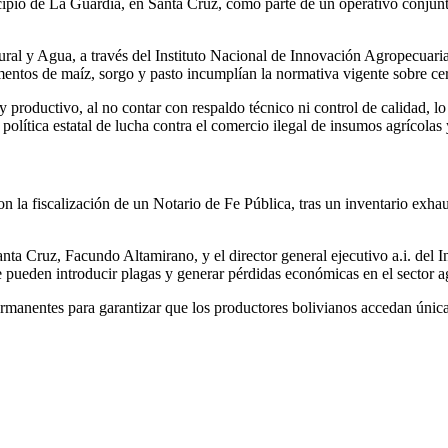
cipio de La Guardia, en Santa Cruz, como parte de un operativo conjunto
ural y Agua, a través del Instituto Nacional de Innovación Agropecuaria
ntos de maíz, sorgo y pasto incumplían la normativa vigente sobre certi
 y productivo, al no contar con respaldo técnico ni control de calidad, lo
política estatal de lucha contra el comercio ilegal de insumos agrícolas 
con la fiscalización de un Notario de Fe Pública, tras un inventario ex
ta Cruz, Facundo Altamirano, y el director general ejecutivo a.i. del I
e pueden introducir plagas y generar pérdidas económicas en el sector ag
rmanentes para garantizar que los productores bolivianos accedan única