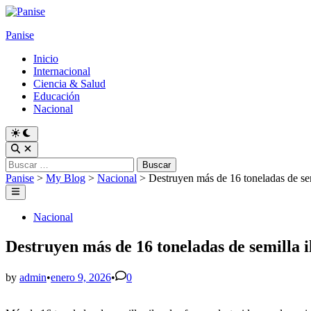
Skip
to
Panise
content
Inicio
Internacional
Ciencia & Salud
Educación
Nacional
Switch
to
Open
dark
Search
Buscar:
mode
Panise
>
My Blog
>
Nacional
>
Destruyen más de 16 toneladas de sem
Main
Menu
Posted
Nacional
in
Destruyen más de 16 toneladas de semilla i
by
admin
•
enero 9, 2026
•
0