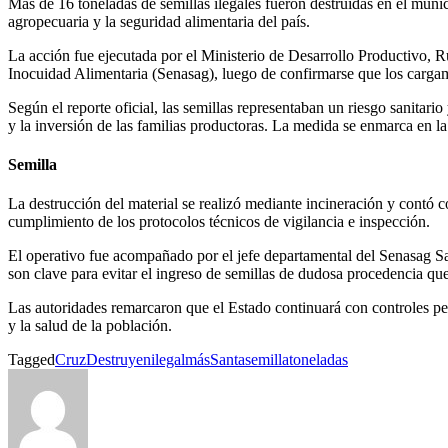
Más de 16 toneladas de semillas ilegales fueron destruidas en el muni
agropecuaria y la seguridad alimentaria del país.
La acción fue ejecutada por el Ministerio de Desarrollo Productivo, R
Inocuidad Alimentaria (Senasag), luego de confirmarse que los cargame
Según el reporte oficial, las semillas representaban un riesgo sanitario
y la inversión de las familias productoras. La medida se enmarca en la 
Semilla
La destrucción del material se realizó mediante incineración y contó 
cumplimiento de los protocolos técnicos de vigilancia e inspección.
El operativo fue acompañado por el jefe departamental del Senasag San
son clave para evitar el ingreso de semillas de dudosa procedencia qu
Las autoridades remarcaron que el Estado continuará con controles pe
y la salud de la población.
Tagged
Cruz
Destruyen
ilegal
más
Santa
semilla
toneladas