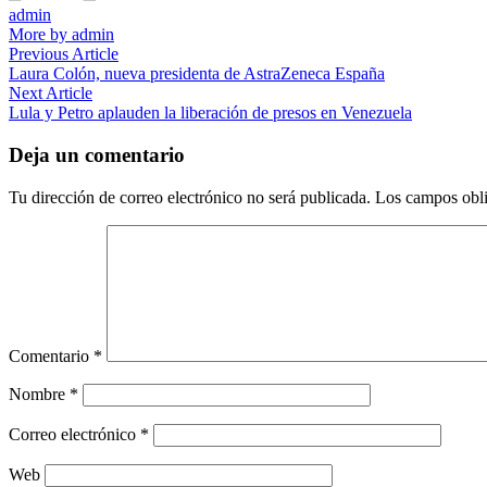
admin
More by admin
Navegación
Previous
Previous Article
article:
Laura Colón, nueva presidenta de AstraZeneca España
de
Next
Next Article
entradas
article:
Lula y Petro aplauden la liberación de presos en Venezuela
Deja un comentario
Tu dirección de correo electrónico no será publicada.
Los campos obli
Comentario
*
Nombre
*
Correo electrónico
*
Web