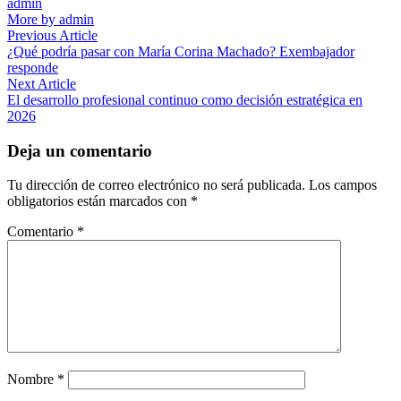
admin
More by admin
Navegación
Previous
Previous Article
article:
¿Qué podría pasar con María Corina Machado? Exembajador
de
responde
entradas
Next
Next Article
article:
El desarrollo profesional continuo como decisión estratégica en
2026
Deja un comentario
Tu dirección de correo electrónico no será publicada.
Los campos
obligatorios están marcados con
*
Comentario
*
Nombre
*