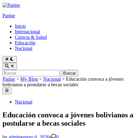
Skip
to
Panise
content
Inicio
Internacional
Ciencia & Salud
Educación
Nacional
Switch
to
Open
dark
Search
Buscar:
mode
Panise
>
My Blog
>
Nacional
>
Educación convoca a jóvenes
bolivianos a postularse a becas sociales
Main
Menu
Posted
Nacional
in
Educación convoca a jóvenes bolivianos a
postularse a becas sociales
by
admin
•
enero 6, 2026
•
0