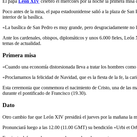
El papa
León XIV
celebró el miércoles por la noche la primera misa
Poco antes de la misa, el papa estadounidense salió a la plaza de San P
interior de la basílica.
«La basílica de San Pedro es muy grande, pero desgraciadamente no lo s
Ante los cardenales, obispos, diplomáticos y unos 6.000 fieles, León
temas de actualidad.
Primera misa
«Cuando una economía distorsionada lleva a tratar los hombres como m
«Proclamamos la felicidad de Navidad, que es la fiesta de la fe, la car
Esta ceremonia que conmemora el nacimiento de Cristo, una de las más
durante el pontificado de Francisco (19.30).
Dato
Otro cambio fue que León XIV presidirá el jueves por la mañana la mis
Pronunciará luego a las 12.00 (11.00 GMT) su bendición «Urbi et Orbi»