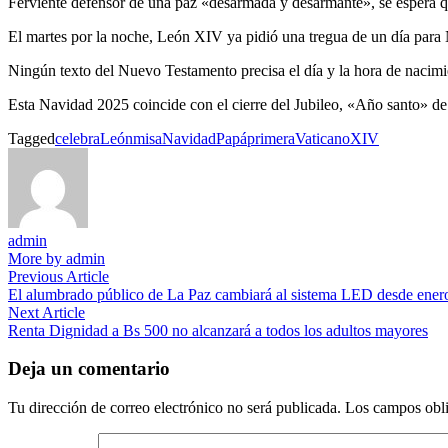
Ferviente defensor de una paz «desarmada y desarmante», se espera que
El martes por la noche, León XIV ya pidió una tregua de un día para
Ningún texto del Nuevo Testamento precisa el día y la hora de nacimie
Esta Navidad 2025 coincide con el cierre del Jubileo, «Año santo» de 
Tagged
celebra
León
misa
Navidad
Papá
primera
Vaticano
XIV
admin
More by admin
Navegación
Previous
Previous Article
article:
El alumbrado público de La Paz cambiará al sistema LED desde ener
de
Next
Next Article
entradas
article:
Renta Dignidad a Bs 500 no alcanzará a todos los adultos mayores
Deja un comentario
Tu dirección de correo electrónico no será publicada.
Los campos obli