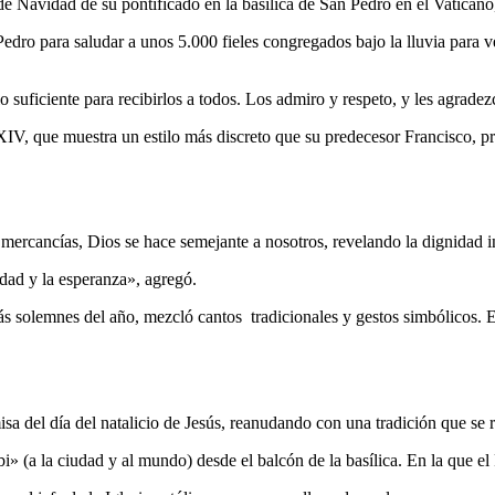
 de Navidad de su pontificado en la basílica de San Pedro en el Vatica
edro para saludar a unos 5.000 fieles congregados bajo la lluvia para ve
uficiente para recibirlos a todos. Los admiro y respeto, y les agradezco
 XIV, que muestra un estilo más discreto que su predecesor Francisco, 
ercancías, Dios se hace semejante a nosotros, revelando la dignidad inf
idad y la esperanza», agregó.
 solemnes del año, mezcló cantos tradicionales y gestos simbólicos. El
a del día del natalicio de Jesús, reanudando con una tradición que se 
 (a la ciudad y al mundo) desde el balcón de la basílica. En la que el P