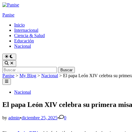
Skip
to
Panise
content
Inicio
Internacional
Ciencia & Salud
Educación
Nacional
Switch
to
Open
dark
Search
Buscar:
mode
Panise
>
My Blog
>
Nacional
>
El papa León XIV celebra su primera
Main
Menu
Posted
Nacional
in
El papa León XIV celebra su primera misa
by
admin
•
diciembre 25, 2025
•
0