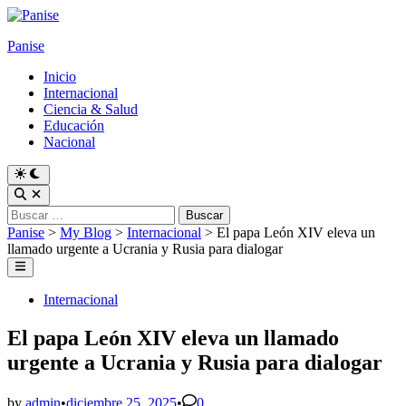
Skip
to
Panise
content
Inicio
Internacional
Ciencia & Salud
Educación
Nacional
Switch
to
Open
dark
Search
Buscar:
mode
Panise
>
My Blog
>
Internacional
>
El papa León XIV eleva un
llamado urgente a Ucrania y Rusia para dialogar
Main
Menu
Posted
Internacional
in
El papa León XIV eleva un llamado
urgente a Ucrania y Rusia para dialogar
by
admin
•
diciembre 25, 2025
•
0