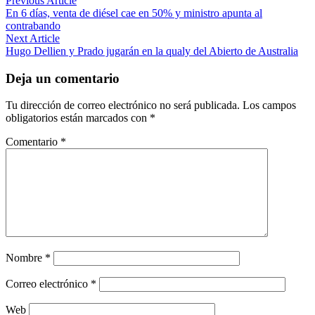
Navegación
Previous Article
article:
En 6 días, venta de diésel cae en 50% y ministro apunta al
de
contrabando
entradas
Next
Next Article
article:
Hugo Dellien y Prado jugarán en la qualy del Abierto de Australia
Deja un comentario
Tu dirección de correo electrónico no será publicada.
Los campos
obligatorios están marcados con
*
Comentario
*
Nombre
*
Correo electrónico
*
Web