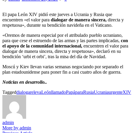
El papa León XIV pidió este jueves a Ucrania y Rusia que
encuentren «el valor para
dialogar de manera sincera,
directa y
respetuosa», durante su bendición navideña en el Vaticano.
«Oremos de manera especial por el atribulado pueblo ucraniano,
para que cese el estruendo de las armas y las partes implicadas,
con
el apoyo de la comunidad internacional,
encuentren el valor para
dialogar de manera sincera, directa y respetuosa», declaró en su
bendición ‘urbi et orbi’, tras la misa del día de Navidad.
Moscú y Kiev llevan varias semanas negociando por separado el
plan estadounidense para poner fin a casi cuatro años de guerra.
Noticias en desarrollo..
Tagged
dialogar
eleva
León
llamado
Papá
para
Rusia
Ucrania
urgente
XIV
admin
More by admin
Previous