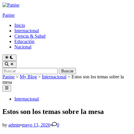
Skip
to
Panise
content
Inicio
Internacional
Ciencia & Salud
Educación
Nacional
Switch
to
Open
dark
Search
Buscar:
mode
Panise
>
My Blog
>
Internacional
>
Estos son los temas sobre la
mesa
Main
Menu
Posted
Internacional
in
Estos son los temas sobre la mesa
by
admin
•
mayo 13, 2026
•
0