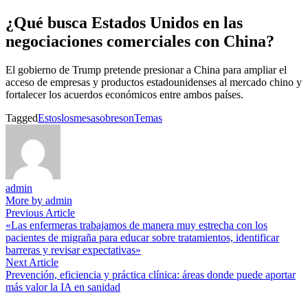
¿Qué busca Estados Unidos en las
negociaciones comerciales con China?
El gobierno de Trump pretende presionar a China para ampliar el
acceso de empresas y productos estadounidenses al mercado chino y
fortalecer los acuerdos económicos entre ambos países.
Tagged
Estos
los
mesa
sobre
son
Temas
admin
More by admin
Navegación
Previous
Previous Article
article:
«Las enfermeras trabajamos de manera muy estrecha con los
de
pacientes de migraña para educar sobre tratamientos, identificar
entradas
barreras y revisar expectativas»
Next
Next Article
article:
Prevención, eficiencia y práctica clínica: áreas donde puede aportar
más valor la IA en sanidad