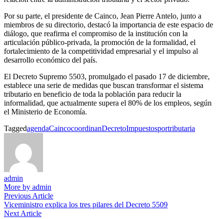
Por su parte, el presidente de Cainco, Jean Pierre Antelo, junto a
miembros de su directorio, destacó la importancia de este espacio de
diálogo, que reafirma el compromiso de la institución con la
articulación público-privada, la promoción de la formalidad, el
fortalecimiento de la competitividad empresarial y el impulso al
desarrollo económico del país.
El Decreto Supremo 5503, promulgado el pasado 17 de diciembre,
establece una serie de medidas que buscan transformar el sistema
tributario en beneficio de toda la población para reducir la
informalidad, que actualmente supera el 80% de los empleos, según
el Ministerio de Economía.
Tagged
agenda
Cainco
coordinan
Decreto
Impuestos
por
tributaria
admin
More by admin
Navegación
Previous
Previous Article
article:
Viceministro explica los tres pilares del Decreto 5509
de
Next
Next Article