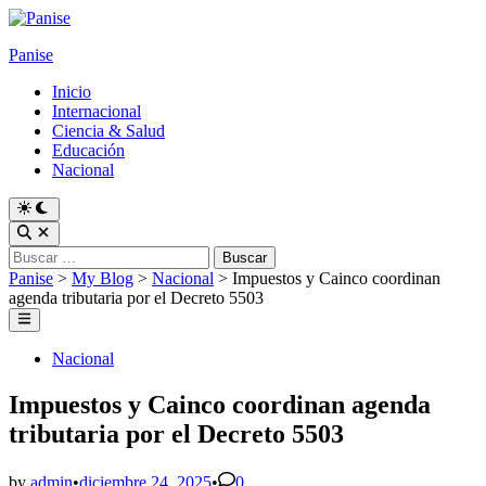
Skip
to
Panise
content
Inicio
Internacional
Ciencia & Salud
Educación
Nacional
Switch
to
Open
dark
Search
Buscar:
mode
Panise
>
My Blog
>
Nacional
>
Impuestos y Cainco coordinan
agenda tributaria por el Decreto 5503
Main
Menu
Posted
Nacional
in
Impuestos y Cainco coordinan agenda
tributaria por el Decreto 5503
by
admin
•
diciembre 24, 2025
•
0