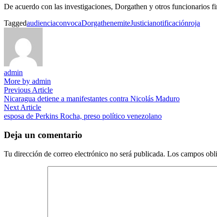
De acuerdo con las investigaciones, Dorgathen y otros funcionarios fi
Tagged
audiencia
convoca
Dorgathen
emite
Justicia
notificación
roja
admin
More by admin
Navegación
Previous
Previous Article
article:
Nicaragua detiene a manifestantes contra Nicolás Maduro
de
Next
Next Article
entradas
article:
esposa de Perkins Rocha, preso político venezolano
Deja un comentario
Tu dirección de correo electrónico no será publicada.
Los campos obli