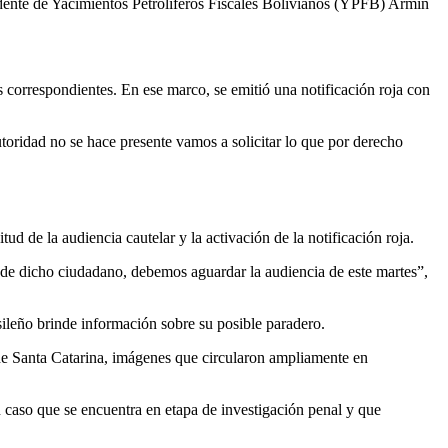
sidente de Yacimientos Petrolíferos Fiscales Bolivianos (YPFB) Armin
es correspondientes. En ese marco, se emitió una notificación roja con
oridad no se hace presente vamos a solicitar lo que por derecho
tud de la audiencia cautelar y la activación de la notificación roja.
va de dicho ciudadano, debemos aguardar la audiencia de este martes”,
sileño brinde información sobre su posible paradero.
 de Santa Catarina, imágenes que circularon ampliamente en
 caso que se encuentra en etapa de investigación penal y que