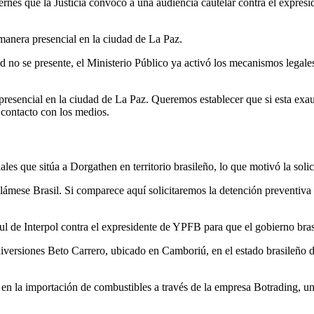
iernes que la Justicia convocó a una audiencia cautelar contra el expre
 manera presencial en la ciudad de La Paz.
dad no se presente, el Ministerio Público ya activó los mecanismos legal
esencial en la ciudad de La Paz. Queremos establecer que si esta exaut
 contacto con los medios.
es que sitúa a Dorgathen en territorio brasileño, lo que motivó la solici
, llámese Brasil. Si comparece aquí solicitaremos la detención preventi
zul de Interpol contra el expresidente de YPFB para que el gobierno bra
 diversiones Beto Carrero, ubicado en Camboriú, en el estado brasileño
 en la importación de combustibles a través de la empresa Botrading, un