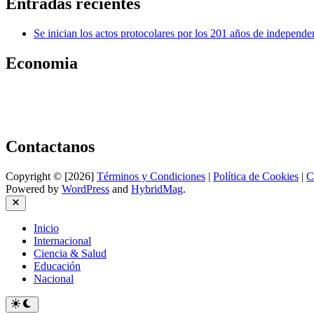
Entradas recientes
Se inician los actos protocolares por los 201 años de independe
Economia
Contactanos
Copyright © [2026]
Términos y Condiciones
|
Política de Cookies
|
C
Powered by
WordPress
and
HybridMag
.
Close
Inicio
Internacional
Ciencia & Salud
Educación
Nacional
Switch
to