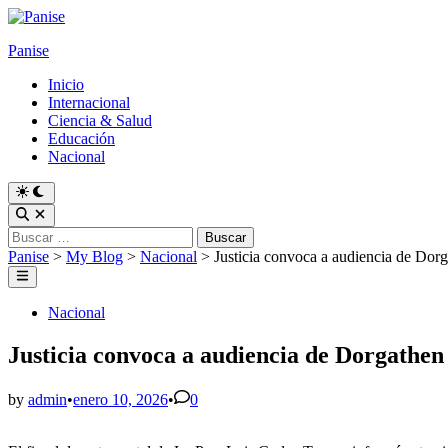
Skip
to
Panise
content
Inicio
Internacional
Ciencia & Salud
Educación
Nacional
Switch
to
Open
dark
Search
Buscar:
mode
Panise
>
My Blog
>
Nacional
>
Justicia convoca a audiencia de Dorg
Main
Menu
Posted
Nacional
in
Justicia convoca a audiencia de Dorgathen 
by
admin
•
enero 10, 2026
•
0