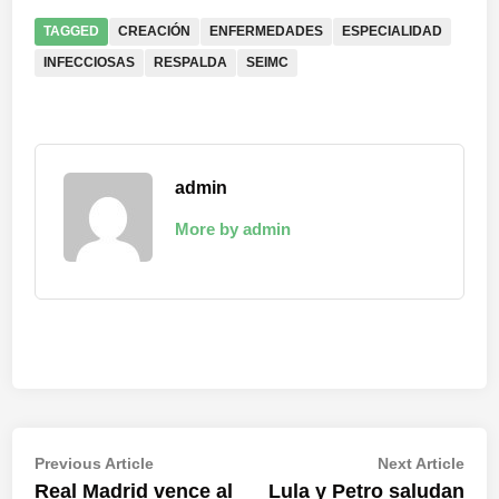
TAGGED
CREACIÓN
ENFERMEDADES
ESPECIALIDAD
INFECCIOSAS
RESPALDA
SEIMC
admin
More by admin
Navegación
Previous
Nex
Previous Article
Next Article
article:
artic
Real Madrid vence al
Lula y Petro saludan