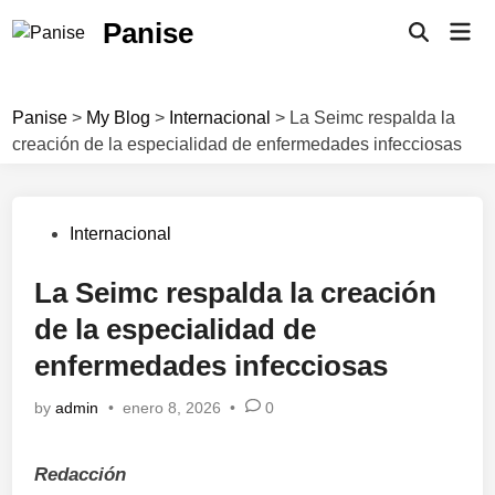
Skip
Panise
Mai
to
Open
Men
Search
content
Panise
>
My Blog
>
Internacional
>
La Seimc respalda la
creación de la especialidad de enfermedades infecciosas
Posted
Internacional
in
La Seimc respalda la creación
de la especialidad de
enfermedades infecciosas
by
admin
•
enero 8, 2026
•
0
Redacción