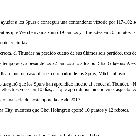
 ayudar a los Spurs a conseguir una contundente victoria por 117-102 
ntras que Wembanyama sumó 19 puntos y 11 rebotes en 26 minutos, y e
 otra victoria».
rrota, el Thunder ha perdido cuatro de sus últimos seis partidos, tres de
ta temporada, a pesar de los 22 puntos anotados por Shai Gilgeous-Al
nifican mucho más», dijo el entrenador de los Spurs, Mitch Johnson.
aseguró que los Spurs han aprendido mucho al vencer al Thunder. «No c
 ellos tres veces en 10 días, así que aprendimos mucho en el aspecto té
nado una serie de postemporada desde 2017.
ma City, mientras que Chet Holmgren aportó 10 puntos y 12 rebotes.
n su triunfo contra Los Angeles Lakers por 119-96.