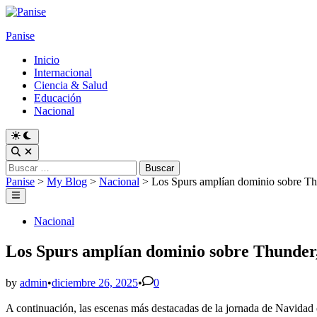
Skip
to
Panise
content
Inicio
Internacional
Ciencia & Salud
Educación
Nacional
Switch
to
Open
dark
Search
Buscar:
mode
Panise
>
My Blog
>
Nacional
>
Los Spurs amplían dominio sobre 
Main
Menu
Posted
Nacional
in
Los Spurs amplían dominio sobre Thunde
by
admin
•
diciembre 26, 2025
•
0
A continuación, las escenas más destacadas de la jornada de Navidad