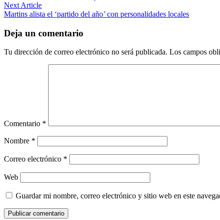
de
Next
Next Article
entradas
article:
Martins alista el ‘partido del año’ con personalidades locales
Deja un comentario
Tu dirección de correo electrónico no será publicada.
Los campos obli
Comentario
*
Nombre
*
Correo electrónico
*
Web
Guardar mi nombre, correo electrónico y sitio web en este naveg