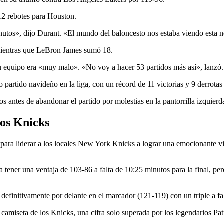
2 rebotes para Houston.
inutos», dijo Durant. «El mundo del baloncesto nos estaba viendo esta 
mientras que LeBron James sumó 18.
su equipo era «muy malo». «No voy a hacer 53 partidos más así», lanzó.
artido navideño en la liga, con un récord de 11 victorias y 9 derrotas 
 antes de abandonar el partido por molestias en la pantorrilla izquierd
los Knicks
ra liderar a los locales New York Knicks a lograr una emocionante vic
 tener una ventaja de 103-86 a falta de 10:25 minutos para la final, pe
definitivamente por delante en el marcador (121-119) con un triple a fal
 camiseta de los Knicks, una cifra solo superada por los legendarios 