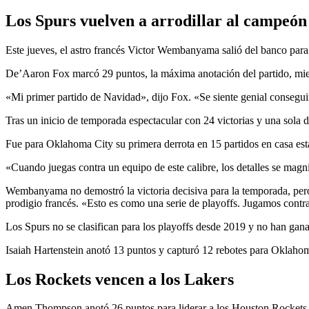
Los Spurs vuelven a arrodillar al campeón
Este jueves, el astro francés Victor Wembanyama salió del banco para
De’Aaron Fox marcó 29 puntos, la máxima anotación del partido, mie
«Mi primer partido de Navidad», dijo Fox. «Se siente genial conseguir
Tras un inicio de temporada espectacular con 24 victorias y una sola de
Fue para Oklahoma City su primera derrota en 15 partidos en casa es
«Cuando juegas contra un equipo de este calibre, los detalles se mag
Wembanyama no demostró la victoria decisiva para la temporada, pero 
prodigio francés. «Esto es como una serie de playoffs. Jugamos contra
Los Spurs no se clasifican para los playoffs desde 2019 y no han ga
Isaiah Hartenstein anotó 13 puntos y capturó 12 rebotes para Oklaho
Los Rockets vencen a los Lakers
Amen Thompson anotó 26 puntos para liderar a los Houston Rockets e