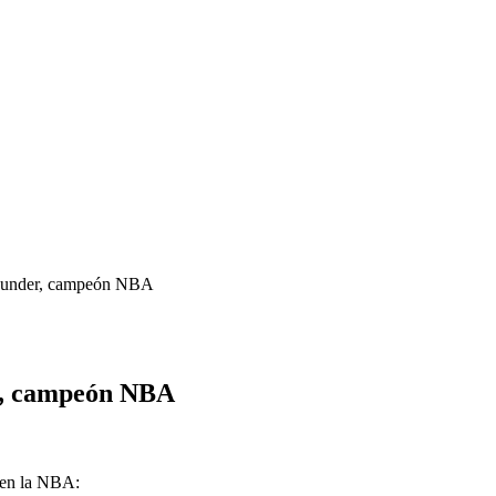
Thunder, campeón NBA
r, campeón NBA
 en la NBA: