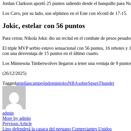
Jordan Clarkson aportó 25 puntos saliendo desde el banquillo para Nue
Los Cavs, por su lado, son séptimos en el Este con récord de 17-15.
Jokic, estelar con 56 puntos
Para cerrar, Nikola Jokic dio un recital en el combate de pesos pesa
El triple MVP serbio estuvo sensacional con 56 puntos, 16 rebotes y 1
con una desventaja de 15 puntos en el último cuarto.
Los Minnesota Timberwolves llegaron a tener una ventaja de 9 puntos 
(26/12/2025)
Tagged
amplían
campeón
dominio
los
NBA
sobre
Spurs
Thunder
admin
More by admin
Navegación
Previous
Previous Article
article:
Lino defenderá la casaca del peruano Comerciantes Unidos