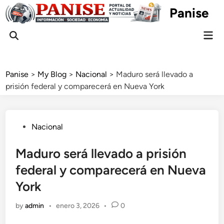
Skip
Panise
to
content
Mai
Open
Men
Search
Panise
>
My Blog
>
Nacional
>
Maduro será llevado a
prisión federal y comparecerá en Nueva York
Posted
Nacional
in
Maduro será llevado a prisión
federal y comparecerá en Nueva
York
by
admin
•
enero 3, 2026
•
0