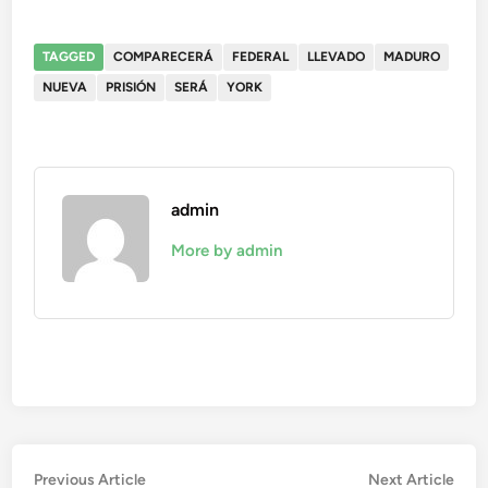
TAGGED
COMPARECERÁ
FEDERAL
LLEVADO
MADURO
NUEVA
PRISIÓN
SERÁ
YORK
admin
More by admin
Navegación
Previous
Nex
Previous Article
Next Article