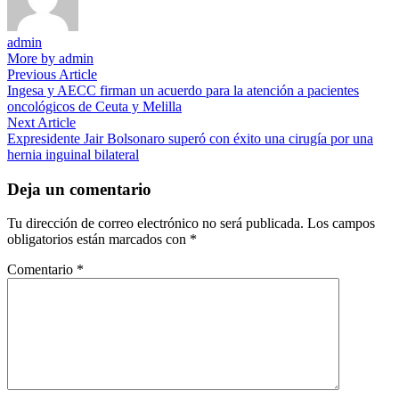
admin
More by admin
Navegación
Previous
Previous Article
article:
Ingesa y AECC firman un acuerdo para la atención a pacientes
de
oncológicos de Ceuta y Melilla
entradas
Next
Next Article
article:
Expresidente Jair Bolsonaro superó con éxito una cirugía por una
hernia inguinal bilateral
Deja un comentario
Tu dirección de correo electrónico no será publicada.
Los campos
obligatorios están marcados con
*
Comentario
*