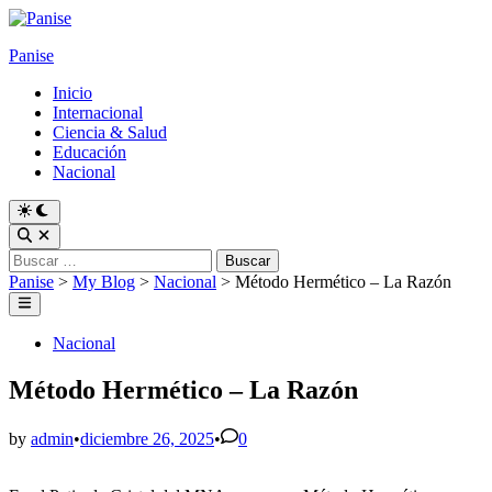
Skip
to
Panise
content
Inicio
Internacional
Ciencia & Salud
Educación
Nacional
Switch
to
Open
dark
Search
Buscar:
mode
Panise
>
My Blog
>
Nacional
>
Método Hermético – La Razón
Main
Menu
Posted
Nacional
in
Método Hermético – La Razón
by
admin
•
diciembre 26, 2025
•
0