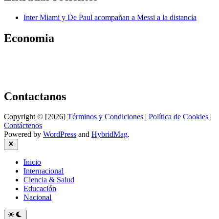
Inter Miami y De Paul acompañan a Messi a la distancia
Economia
Contactanos
Copyright © [2026]
Términos y Condiciones
|
Política de Cookies
|
Contáctenos
Powered by
WordPress
and
HybridMag
.
Close
Inicio
Internacional
Ciencia & Salud
Educación
Nacional
Switch