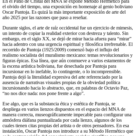
En el Patio de Cristal del MNA se expone Método Hermético para
el olvido del tiempo, una exposición en homenaje al genio boliviano
Oscar Pantoja. Es quizá la más importante exposición de arte del
año 2025 por las razones que paso a reseñar.
Durante siglos, el arte de raíz occidental fue un ejercicio de mimesis,
un intento de copiar la realidad exterior con destreza y talento. Sin
embargo, en el siglo XX, se dejó de mirar hacia afuera para “mirar”
hacia adentro con una urgencia espiritual y filosófica irrefrenable. El
recorrido de Pantoja (1925/2009) comenzó bajo el influjo del
realismo socialista del muralismo mexicano: temas revolucionarios y
figuras épicas. Esa línea, que aún conmueve a varios estamentos de
la escena artística boliviana, fue desechada por Pantoja para
incursionar en lo inefable, lo contingente, o lo incomprensible.
Pantoja dejó la literalidad expresiva del arte referenciado por la
ausencia de narrativas visuales propias de la obviedad política
incursionando hacia lo abstracto, que, en palabras de Octavio Paz,
“no nos dice nada: nos pone frente a algo”.
Ese algo, que es la substancia ética y estética de Pantoja, se
despliega en varios lienzos dispuestos en el espacio del MNA de
manera correcta, museográficamente impecable para configurar una
atmósfera diáfana puntualizada por cada lienzo, algunos de los
cuales tienen citas propias del artista o de otros pensadores. En esa
instalación, Oscar Pantoja nos introduce a su Método Hermético que