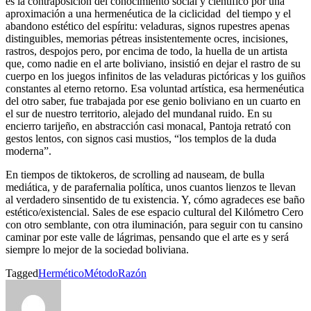
es la contraposición del conocimiento social y científico por una
aproximación a una hermenéutica de la ciclicidad del tiempo y el
abandono estético del espíritu: veladuras, signos rupestres apenas
distinguibles, memorias pétreas insistentemente ocres, incisiones,
rastros, despojos pero, por encima de todo, la huella de un artista
que, como nadie en el arte boliviano, insistió en dejar el rastro de su
cuerpo en los juegos infinitos de las veladuras pictóricas y los guiños
constantes al eterno retorno. Esa voluntad artística, esa hermenéutica
del otro saber, fue trabajada por ese genio boliviano en un cuarto en
el sur de nuestro territorio, alejado del mundanal ruido. En su
encierro tarijeño, en abstracción casi monacal, Pantoja retrató con
gestos lentos, con signos casi mustios, “los templos de la duda
moderna”.
En tiempos de tiktokeros, de scrolling ad nauseam, de bulla
mediática, y de parafernalia política, unos cuantos lienzos te llevan
al verdadero sinsentido de tu existencia. Y, cómo agradeces ese baño
estético/existencial. Sales de ese espacio cultural del Kilómetro Cero
con otro semblante, con otra iluminación, para seguir con tu cansino
caminar por este valle de lágrimas, pensando que el arte es y será
siempre lo mejor de la sociedad boliviana.
Tagged
Hermético
Método
Razón