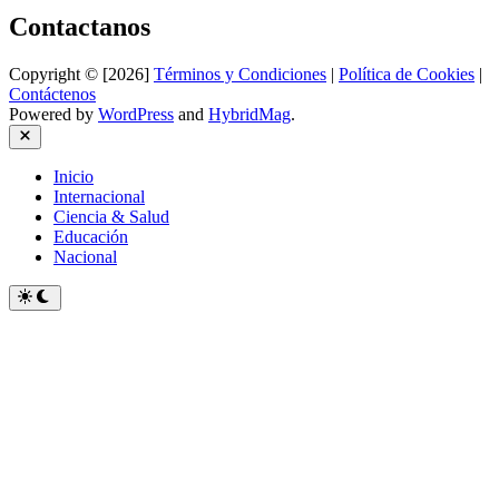
Contactanos
Copyright © [2026]
Términos y Condiciones
|
Política de Cookies
|
Contáctenos
Powered by
WordPress
and
HybridMag
.
Close
Inicio
Internacional
Ciencia & Salud
Educación
Nacional
Switch
to
dark
mode