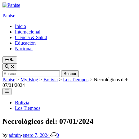
Skip
to
Panise
content
Inicio
Internacional
Ciencia & Salud
Educación
Nacional
Switch
to
Open
dark
Search
Buscar:
mode
Panise
>
My Blog
>
Bolivia
>
Los Tiempos
>
Necrológicos del:
07/01/2024
Main
Menu
Posted
Bolivia
in
Los Tiempos
Necrológicos del: 07/01/2024
by
admin
•
enero 7, 2024
•
0