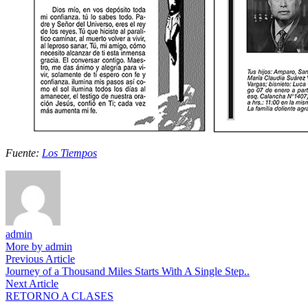
Fuente:
Los Tiempos
admin
More by admin
Navegación
Previous
Previous Article
article:
Journey of a Thousand Miles Starts With A Single Step..
de
Next
Next Article
entradas
article:
RETORNO A CLASES