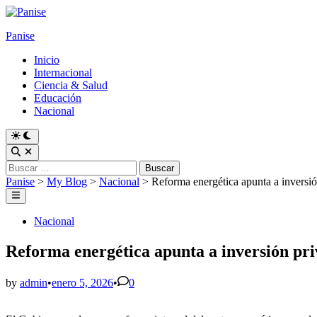
Skip
to
Panise
content
Inicio
Internacional
Ciencia & Salud
Educación
Nacional
Switch
to
Open
dark
Search
Buscar:
mode
Panise
>
My Blog
>
Nacional
>
Reforma energética apunta a inversi
Main
Menu
Posted
Nacional
in
Reforma energética apunta a inversión pr
by
admin
•
enero 5, 2026
•
0