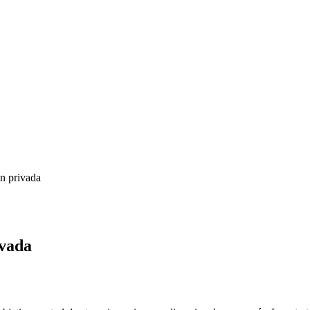
ón privada
ivada