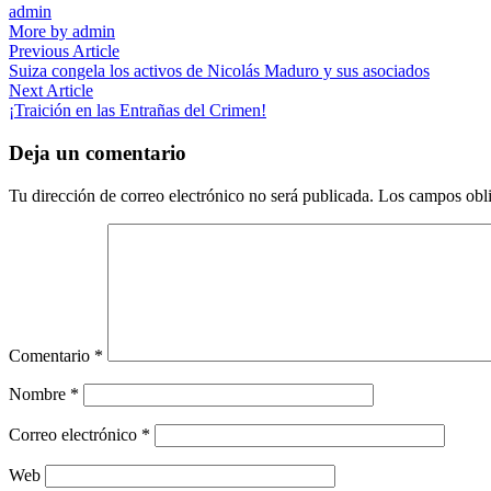
admin
More by admin
Navegación
Previous
Previous Article
article:
Suiza congela los activos de Nicolás Maduro y sus asociados
de
Next
Next Article
entradas
article:
¡Traición en las Entrañas del Crimen!
Deja un comentario
Tu dirección de correo electrónico no será publicada.
Los campos obli
Comentario
*
Nombre
*
Correo electrónico
*
Web