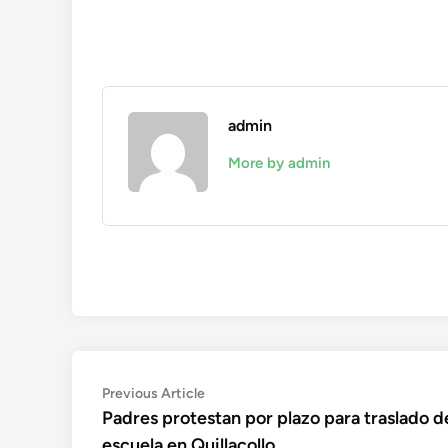
admin
More by admin
Navegación
Previous
Previous Article
article:
Padres protestan por plazo para traslado d
de
escuela en Quillacollo