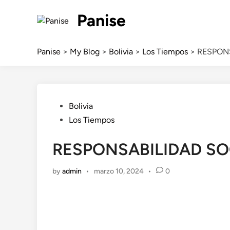
Skip
Panise
to
content
Panise
>
My Blog
>
Bolivia
>
Los Tiempos
>
RESPON
Posted
Bolivia
in
Los Tiempos
RESPONSABILIDAD SO
by
admin
•
marzo 10, 2024
•
0