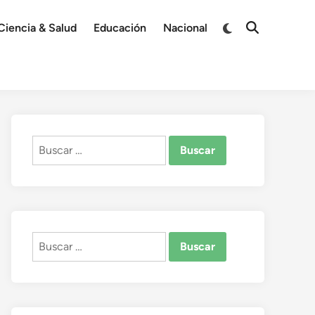
Switch
Ciencia & Salud
Educación
Nacional
Open
to
Search
dark
mode
Buscar:
Buscar: