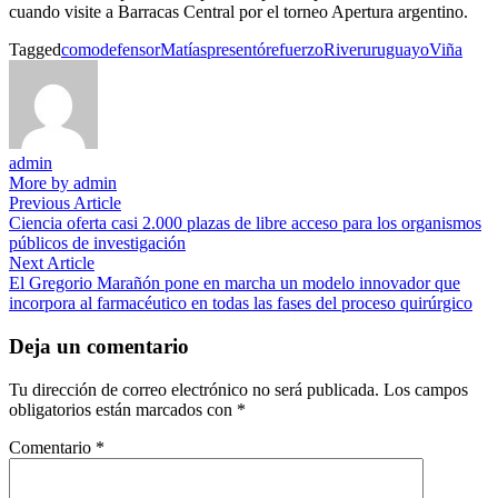
cuando visite a Barracas Central por el torneo Apertura argentino.
Tagged
como
defensor
Matías
presentó
refuerzo
River
uruguayo
Viña
admin
More by admin
Navegación
Previous
Previous Article
article:
Ciencia oferta casi 2.000 plazas de libre acceso para los organismos
de
públicos de investigación
entradas
Next
Next Article
article:
El Gregorio Marañón pone en marcha un modelo innovador que
incorpora al farmacéutico en todas las fases del proceso quirúrgico
Deja un comentario
Tu dirección de correo electrónico no será publicada.
Los campos
obligatorios están marcados con
*
Comentario
*