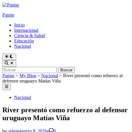
Skip
to
Panise
content
Inicio
Internacional
Ciencia & Salud
Educación
Nacional
Switch
to
Open
dark
Search
Buscar:
mode
Panise
>
My Blog
>
Nacional
>
River presentó como refuerzo al
defensor uruguayo Matías Viña
Main
Menu
Posted
Nacional
in
River presentó como refuerzo al defensor
uruguayo Matías Viña
by
admin
•
enero 8, 2026
•
0