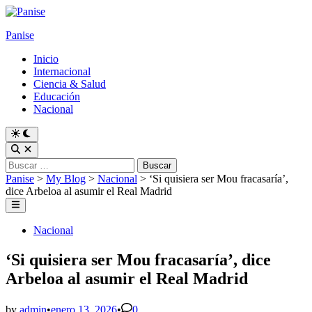
Skip
to
Panise
content
Inicio
Internacional
Ciencia & Salud
Educación
Nacional
Switch
to
Open
dark
Search
Buscar:
mode
Panise
>
My Blog
>
Nacional
>
‘Si quisiera ser Mou fracasaría’,
dice Arbeloa al asumir el Real Madrid
Main
Menu
Posted
Nacional
in
‘Si quisiera ser Mou fracasaría’, dice
Arbeloa al asumir el Real Madrid
by
admin
•
enero 13, 2026
•
0