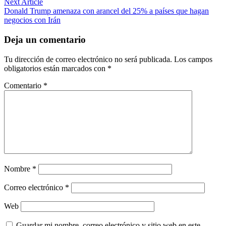
entradas
Next
Next Article
article:
Donald Trump amenaza con arancel del 25% a países que hagan
negocios con Irán
Deja un comentario
Tu dirección de correo electrónico no será publicada.
Los campos
obligatorios están marcados con
*
Comentario
*
Nombre
*
Correo electrónico
*
Web
Guardar mi nombre, correo electrónico y sitio web en este