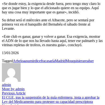
«Se donde estoy, la exigencia desde fuera, pero tengo muy claro lo
que es jugar bien y lo que el aficionado quiere en su equipo. Aquí
hay una cosa muy importante que es ganar», incidió.
Su debut será el miércoles ante el Albacete, pero se sentará por
primera vez en el banquillo del Bernabéu el sábado frente al
Levante.
«Este club es ganar, ganar y volver a ganar. Esa exigencia, mostrar
el ADN de lo que nos ha llevado hasta aquí, tener ese palmarés y las
vitrinas repletas de trofeos, es nuestra guía», concluyó.
13/01/2026
Tagged
Arbeloa
asumir
dice
fracasaría
Madrid
Mou
quisiera
real
ser
admin
More by admin
Navegación
Previous
Previous Article
article:
El CGE, tras la suspensión de la guía enfermera, insta a aprobar la
de
Ley del Medicamento para proteger su capacidad prescriptora