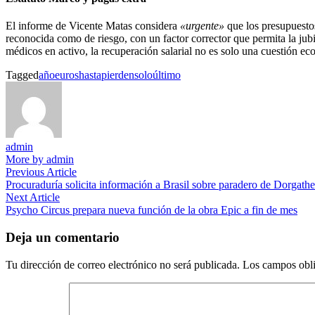
El informe de Vicente Matas considera
«urgente»
que los presupuestos
reconocida como de riesgo, con un factor corrector que permita la jub
médicos en activo, la recuperación salarial no es solo una cuestión eco
Tagged
año
euros
hasta
pierden
solo
último
admin
More by admin
Navegación
Previous
Previous Article
article:
Procuraduría solicita información a Brasil sobre paradero de Dorgath
de
Next
Next Article
entradas
article:
Psycho Circus prepara nueva función de la obra Epic a fin de mes
Deja un comentario
Tu dirección de correo electrónico no será publicada.
Los campos obli