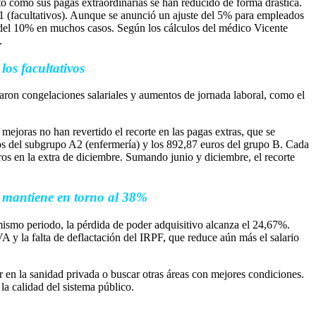
to cómo sus pagas extraordinarias se han reducido de forma drástica.
A1 (facultativos). Aunque se anunció un ajuste del 5% para empleados
ás del 10% en muchos casos. Según los cálculos del médico Vicente
.
los facultativos
maron congelaciones salariales y aumentos de jornada laboral, como el
ejoras no han revertido el recorte en las pagas extras, que se
uros del subgrupo A2 (enfermería) y los 892,87 euros del grupo B. Cada
os en la extra de diciembre. Sumando junio y diciembre, el recorte
se mantiene en torno al 38%
ismo periodo, la pérdida de poder adquisitivo alcanza el 24,67%.
A y la falta de deflactación del IRPF, que reduce aún más el salario
r en la sanidad privada o buscar otras áreas con mejores condiciones.
la calidad del sistema público.