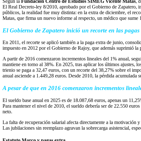
Según la
Fundación Centro de Estudios SIMEG Vicente Matas
, 
El Real Decreto-ley 8/2010, aprobado por el Gobierno de Zapatero, in
públicos, la realidad fue muy distinta: en la extra de diciembre, el 
Matas, que firma un nuevo informe al respecto, un médico que sume 10 
El Gobierno de Zapatero inició un recorte en las pagas 
En 2011, el recorte se aplicó también a la paga extra de junio, conso
impuesto en 2012 por el Gobierno de Rajoy, que además suprimió la p
A partir de 2016 comenzaron incrementos lineales del 1% anual, seguid
mantiene en torno al 38%. En 2025, tras aplicar los últimos ajustes, 
trienio se paga a 32,47 euros, con un recorte del 38,27% sobre el imp
anual asciende a 1.449,28 euros. Desde 2010, la pérdida acumulada su
A pesar de que en 2016 comenzaron incrementos lineales
El sueldo base anual en 2025 es de 18.087,68 euros, apenas un 11,25%
Para mantener el nivel de 2010, el sueldo debería ser de 22.550 euros
neto.
La falta de recuperación salarial afecta directamente a la motivación 
Las jubilaciones sin reemplazo agravan la sobrecarga asistencial, espe
Estatuto Marco y pagas extra