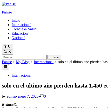
Skip
to
Panise
content
Inicio
Internacional
Ciencia & Salud
Educación
Nacional
Switch
to
Open
dark
Search
Buscar:
mode
Panise
>
My Blog
>
Internacional
>
solo en el último año pierden has
Main
Menu
Posted
Internacional
in
solo en el último año pierden hasta 1.450 e
by
admin
•
enero 7, 2026
•
0
Redacción