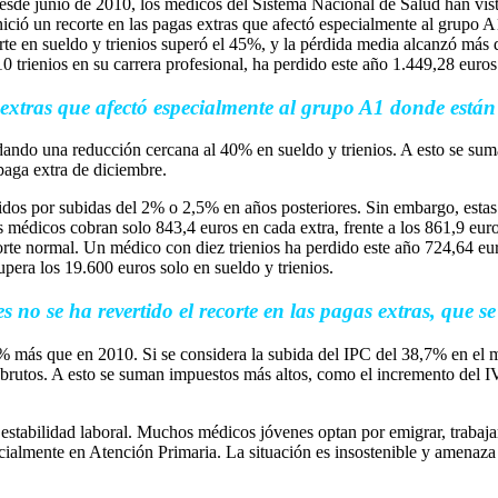
desde junio de 2010, los médicos del Sistema Nacional de Salud han vis
ició un recorte en las pagas extras que afectó especialmente al grupo 
recorte en sueldo y trienios superó el 45%, y la pérdida media alcanzó m
trienios en su carrera profesional, ha perdido este año 1.449,28 euros
extras que afectó especialmente al grupo A1 donde están 
lidando una reducción cercana al 40% en sueldo y trienios. A esto se su
aga extra de diciembre.
os por subidas del 2% o 2,5% en años posteriores. Sin embargo, estas m
los médicos cobran solo 843,4 euros en cada extra, frente a los 861,9 e
orte normal. Un médico con diez trienios ha perdido este año 724,64 eur
pera los 19.600 euros solo en sueldo y trienios.
 no se ha revertido el recorte en las pagas extras, que 
 más que en 2010. Si se considera la subida del IPC del 38,7% en el m
 brutos. A esto se suman impuestos más altos, como el incremento del IV
y estabilidad laboral. Muchos médicos jóvenes optan por emigrar, trabaja
cialmente en Atención Primaria. La situación es insostenible y amenaza 