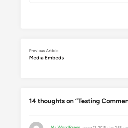
Navegación
Previous
Previous Article
article:
Media Embeds
de
entradas
14 thoughts on “
Testing Commen
dice:
Mr WordPress
enero 12, 2015 a las 2:33 am