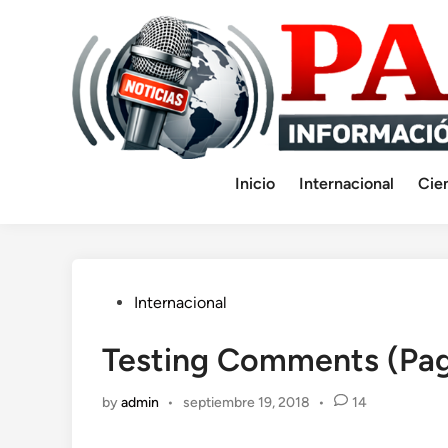
Skip
to
content
Inicio
Internacional
Cie
Posted
Internacional
in
Testing Comments (Pag
by
admin
•
septiembre 19, 2018
•
14