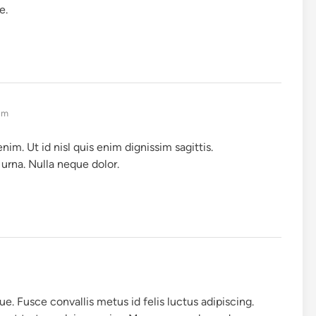
e.
 am
m. Ut id nisl quis enim dignissim sagittis.
urna. Nulla neque dolor.
e. Fusce convallis metus id felis luctus adipiscing.