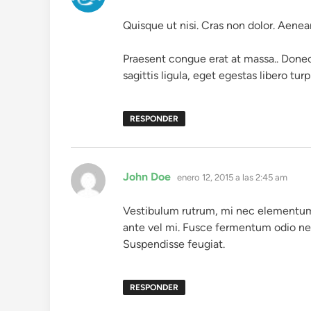
Quisque ut nisi. Cras non dolor. Aenean
Praesent congue erat at massa.. Donec
sagittis ligula, eget egestas libero turp
RESPONDER
dice:
John Doe
enero 12, 2015 a las 2:45 am
Vestibulum rutrum, mi nec elementum v
ante vel mi. Fusce fermentum odio nec
Suspendisse feugiat.
RESPONDER