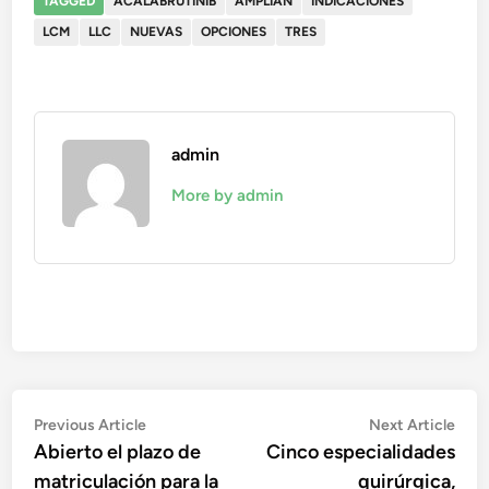
TAGGED
ACALABRUTINIB
AMPLÍAN
INDICACIONES
LCM
LLC
NUEVAS
OPCIONES
TRES
admin
More by admin
Navegación
Previous
Nex
Previous Article
Next Article
article:
artic
Abierto el plazo de
Cinco especialidades
de
matriculación para la
quirúrgica,