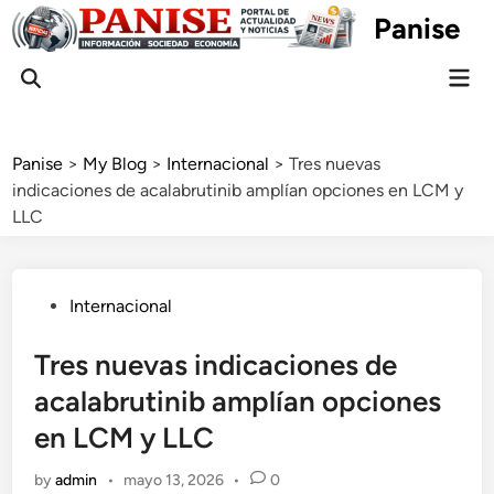
Skip
Panise
to
content
Mai
Open
Men
Search
Panise
>
My Blog
>
Internacional
>
Tres nuevas
indicaciones de acalabrutinib amplían opciones en LCM y
LLC
Posted
Internacional
in
Tres nuevas indicaciones de
acalabrutinib amplían opciones
en LCM y LLC
by
admin
•
mayo 13, 2026
•
0