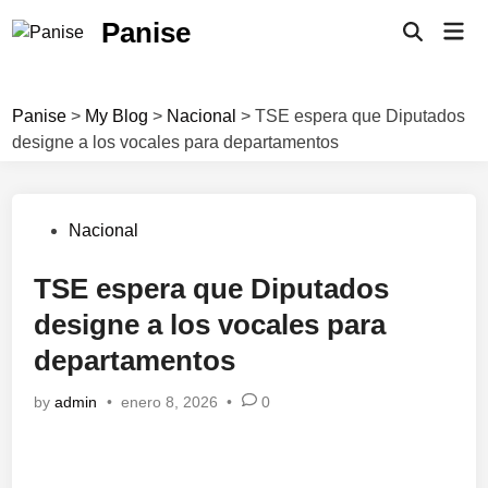
Skip
Panise
Mai
to
Open
Men
Search
content
Panise
>
My Blog
>
Nacional
>
TSE espera que Diputados
designe a los vocales para departamentos
Posted
Nacional
in
TSE espera que Diputados
designe a los vocales para
departamentos
by
admin
•
enero 8, 2026
•
0