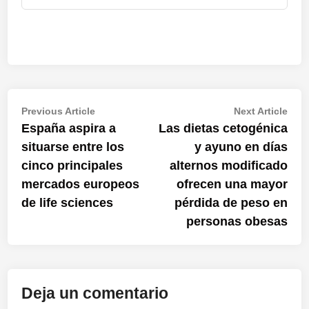
Navegación
Previous
Nex
Previous Article
Next Article
article:
artic
España aspira a
Las dietas cetogénica
de
situarse entre los
y ayuno en días
entradas
cinco principales
alternos modificado
mercados europeos
ofrecen una mayor
de life sciences
pérdida de peso en
personas obesas
Deja un comentario