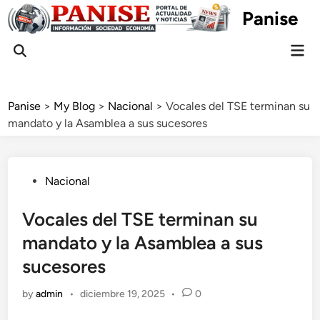
Skip
Panise
to
content
Mai
Open
Men
Search
Panise
>
My Blog
>
Nacional
>
Vocales del TSE terminan su
mandato y la Asamblea a sus sucesores
Posted
Nacional
in
Vocales del TSE terminan su
mandato y la Asamblea a sus
sucesores
by
admin
•
diciembre 19, 2025
•
0