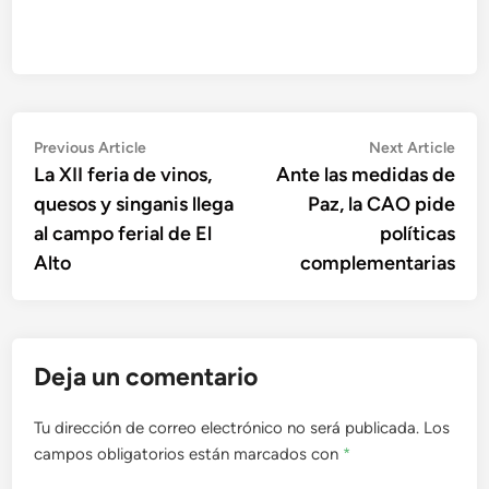
Navegación
Previous
Nex
Previous Article
Next Article
article:
artic
La XII feria de vinos,
Ante las medidas de
de
quesos y singanis llega
Paz, la CAO pide
entradas
al campo ferial de El
políticas
Alto
complementarias
Deja un comentario
Tu dirección de correo electrónico no será publicada.
Los
campos obligatorios están marcados con
*