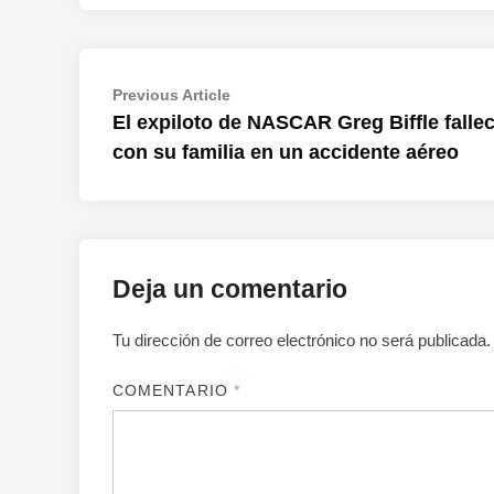
Navegación
Previous
Previous Article
article:
El expiloto de NASCAR Greg Biffle falle
de
con su familia en un accidente aéreo
entradas
Deja un comentario
Tu dirección de correo electrónico no será publicada.
COMENTARIO
*