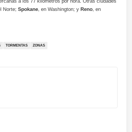
rcanas a los 77 kilómetros por hora. Otras ciudades
l Norte;
Spokane
, en Washington; y
Reno
, en
S
TORMENTAS
ZONAS