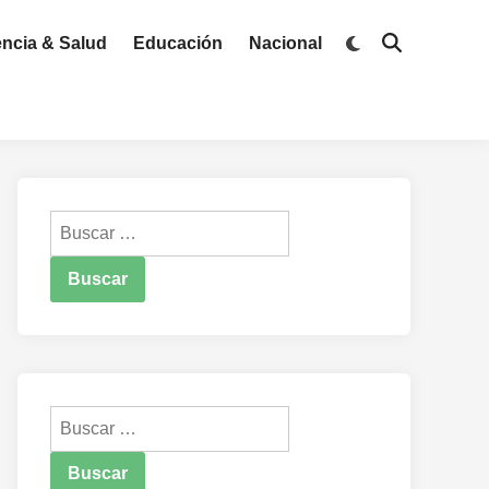
Switch
encia & Salud
Educación
Nacional
Open
to
Search
dark
mode
Buscar:
Buscar: