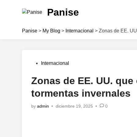
Skip
Panise
to
content
Panise
>
My Blog
>
Internacional
>
Zonas de EE. UU.
Posted
Internacional
in
Zonas de EE. UU. que
tormentas invernales
by
admin
•
diciembre 19, 2025
•
0