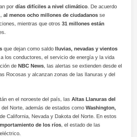
an por
días difíciles a nivel climático
. De acuerdo
),
al menos ocho millones de ciudadanos
se
aciones, mientras que otros
31 millones están
es.
s
que dejan como saldo
lluvias, nevadas y vientos
a los conductores, el servicio de energía y la vida
ación de
NBC News
, las alertas se extienden desde el
as Rocosas y alcanzan zonas de las llanuras y del
án en el noroeste del país, las
Altas Llanuras del
s del Norte, además de estados como
Washington,
e de California, Nevada y Dakota del Norte. En estos
mportamiento de los ríos
, el estado de las
eléctrico.