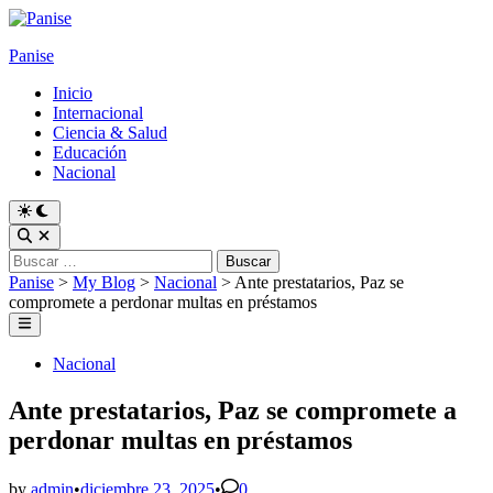
Skip
to
Panise
content
Inicio
Internacional
Ciencia & Salud
Educación
Nacional
Switch
to
Open
dark
Search
Buscar:
mode
Panise
>
My Blog
>
Nacional
>
Ante prestatarios, Paz se
compromete a perdonar multas en préstamos
Main
Menu
Posted
Nacional
in
Ante prestatarios, Paz se compromete a
perdonar multas en préstamos
by
admin
•
diciembre 23, 2025
•
0