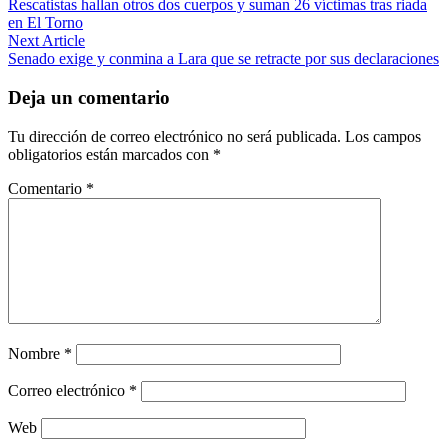
article:
Rescatistas hallan otros dos cuerpos y suman 26 víctimas tras riada
de
en El Torno
entradas
Next
Next Article
article:
Senado exige y conmina a Lara que se retracte por sus declaraciones
Deja un comentario
Tu dirección de correo electrónico no será publicada.
Los campos
obligatorios están marcados con
*
Comentario
*
Nombre
*
Correo electrónico
*
Web