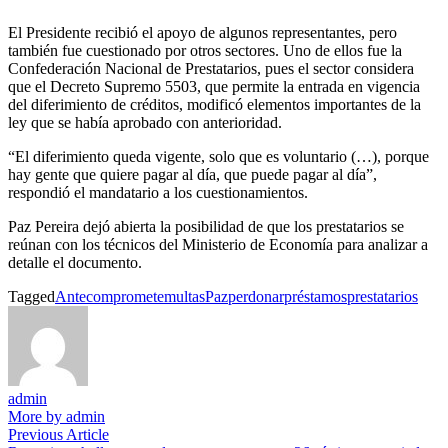
El Presidente recibió el apoyo de algunos representantes, pero
también fue cuestionado por otros sectores. Uno de ellos fue la
Confederación Nacional de Prestatarios, pues el sector considera
que el Decreto Supremo 5503, que permite la entrada en vigencia
del diferimiento de créditos, modificó elementos importantes de la
ley que se había aprobado con anterioridad.
“El diferimiento queda vigente, solo que es voluntario (…), porque
hay gente que quiere pagar al día, que puede pagar al día”,
respondió el mandatario a los cuestionamientos.
Paz Pereira dejó abierta la posibilidad de que los prestatarios se
reúnan con los técnicos del Ministerio de Economía para analizar a
detalle el documento.
Tagged
Ante
compromete
multas
Paz
perdonar
préstamos
prestatarios
admin
More by admin
Navegación
Previous
Previous Article