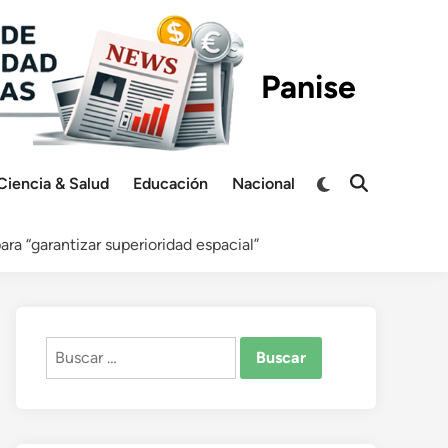
Panise
Switch
Ciencia & Salud
Educación
Nacional
Open
to
Search
dark
mode
ra “garantizar superioridad espacial”
Buscar: