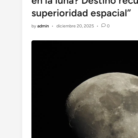
en la luna? Destinó rec
superioridad espacial”
by
admin
•
diciembre 20, 2025
•
0