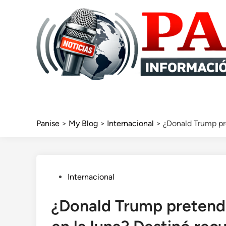
Skip
to
content
Panise
>
My Blog
>
Internacional
>
¿Donald Trump pre
Posted
Internacional
in
¿Donald Trump pretende