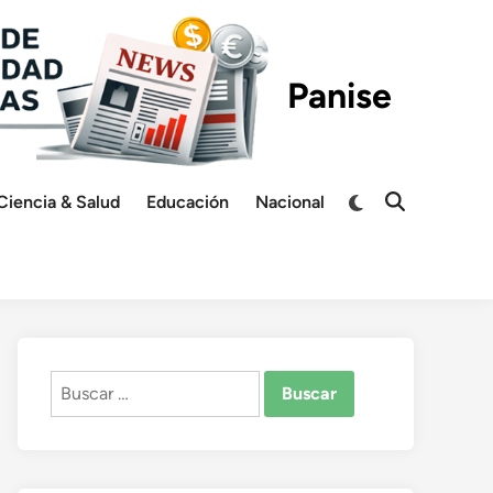
Panise
Switch
Ciencia & Salud
Educación
Nacional
Open
to
Search
dark
mode
Buscar: