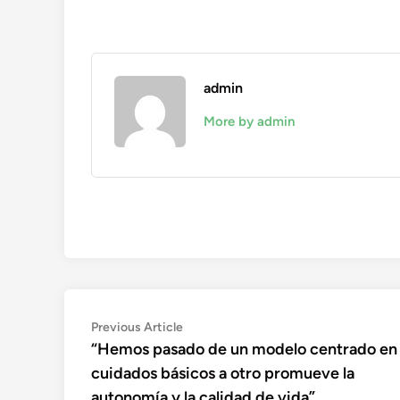
admin
More by admin
Navegación
Previous
Previous Article
article:
“Hemos pasado de un modelo centrado en
de
cuidados básicos a otro promueve la
entradas
autonomía y la calidad de vida”