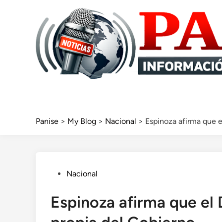
Skip
to
content
Panise
>
My Blog
>
Nacional
>
Espinoza afirma que e
Posted
Nacional
in
Espinoza afirma que el 