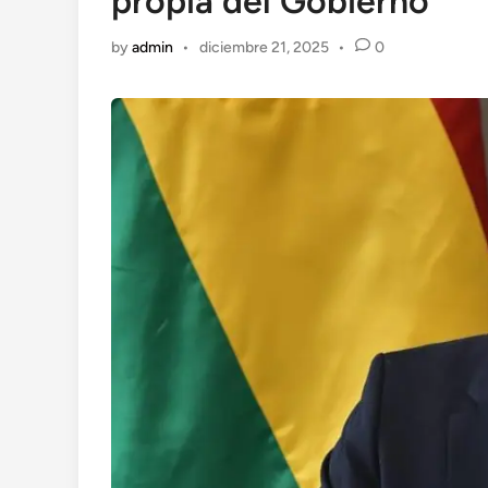
propia del Gobierno
by
admin
•
diciembre 21, 2025
•
0