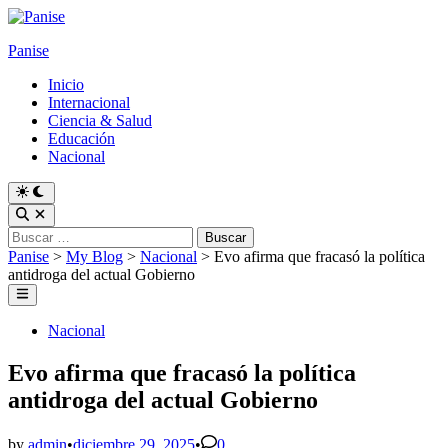
Skip
to
Panise
content
Inicio
Internacional
Ciencia & Salud
Educación
Nacional
Switch
to
Open
dark
Search
Buscar:
mode
Panise
>
My Blog
>
Nacional
>
Evo afirma que fracasó la política
antidroga del actual Gobierno
Main
Menu
Posted
Nacional
in
Evo afirma que fracasó la política
antidroga del actual Gobierno
by
admin
•
diciembre 29, 2025
•
0