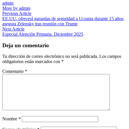
admin
More by admin
Navegación
Previous
Previous Article
article:
EE.UU. ofrecerá garantías de seguridad a Ucrania durante 15 años,
de
asegura Zelensky tras reunión con Trump
entradas
Next
Next Article
article:
Especial Atención Primaria. Diciembre 2025
Deja un comentario
Tu dirección de correo electrónico no será publicada.
Los campos
obligatorios están marcados con
*
Comentario
*
Nombre
*