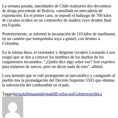
La semana pasada, autoridades de Chile realizaron dos decomisos
de droga procedente de Bolivia, camuflada en mercadería de
exportación. En el primer caso, se reportó el hallazgo de 700 kilos
de cocaína ocultos en un contenedor de madera cuyo destino final
era España.
Posteriormente, se informó la incautación de 110 kilos de marihuana
en un camión que transportaba soya a granel, con destino a
Colombia.
En la misma línea, el exsenador y dirigente cocalero Leonardo Loza
exigió que se den a conocer los nombres de los dueños de los
cargamentos incautados. “¿Quién dice algo sobre eso? Son expertos
para tratarnos de narcos, pero no dicen nada de esto”, afirmó.
Loza lamentó que se esté protegiendo al narcotráfico y castigando al
pueblo tras la promulgación del Decreto Supremo 5503 que elimina
la subvención del combustible en el país.
Tagged
actual
afirma
antidroga
del
Evo
fracasó
Gobierno
política