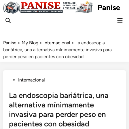
Skip
Panise
to
content
Mai
Open
Men
Search
Panise
>
My Blog
>
Internacional
>
La endoscopia
bariátrica, una alternativa mínimamente invasiva para
perder peso en pacientes con obesidad
Posted
Internacional
in
La endoscopia bariátrica, una
alternativa mínimamente
invasiva para perder peso en
pacientes con obesidad