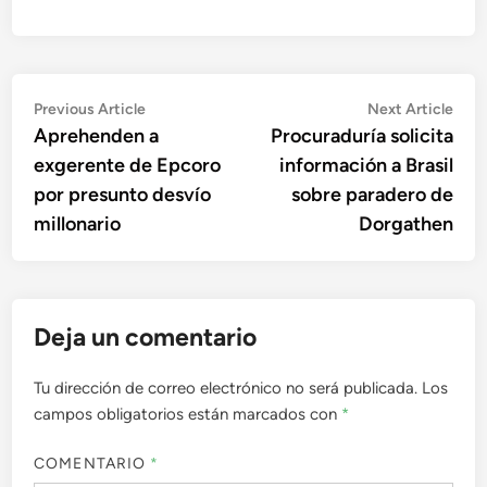
Navegación
Previous
Nex
Previous Article
Next Article
article:
artic
Aprehenden a
Procuraduría solicita
de
exgerente de Epcoro
información a Brasil
entradas
por presunto desvío
sobre paradero de
millonario
Dorgathen
Deja un comentario
Tu dirección de correo electrónico no será publicada.
Los
campos obligatorios están marcados con
*
COMENTARIO
*