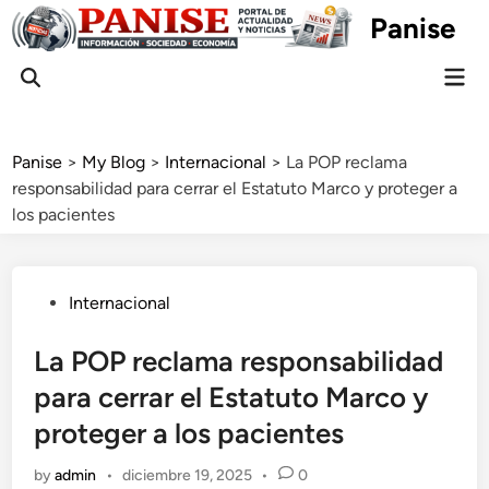
Skip
Panise
to
content
Mai
Open
Men
Search
Panise
>
My Blog
>
Internacional
>
La POP reclama
responsabilidad para cerrar el Estatuto Marco y proteger a
los pacientes
Posted
Internacional
in
La POP reclama responsabilidad
para cerrar el Estatuto Marco y
proteger a los pacientes
by
admin
•
diciembre 19, 2025
•
0