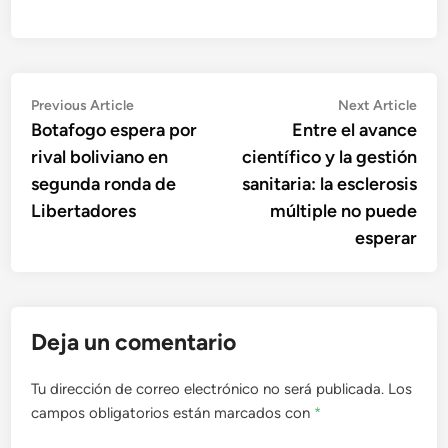
Navegación
Previous
Nex
Previous Article
Next Article
article:
artic
Botafogo espera por
Entre el avance
de
rival boliviano en
científico y la gestión
entradas
segunda ronda de
sanitaria: la esclerosis
Libertadores
múltiple no puede
esperar
Deja un comentario
Tu dirección de correo electrónico no será publicada.
Los
campos obligatorios están marcados con
*