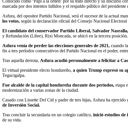
Conocido como ‘Papi a la orden’ por su trato directo y su discurso cen
marcada por dos intentos fallidos y el respaldo público del presiden
Asfura, del opositor Partido Nacional, será el sucesor de la actual ma
los votos,
según la declaración oficial del Consejo Nacional Electora
El candidato del conservador Partido Liberal, Salvador Nasralla
y Refundación (Libre), Rixi Moncada, se ubicó en la tercera posición.
Asfura venía de perder las elecciones generales de 2021,
cuando la
fin a tres períodos consecutivos del Partido Nacional en el poder, e
Tras aquella derrota,
Asfura acudió personalmente a felicitar a Cas
El virtual presidente electo hondureño,
a quien Trump expresó su apo
Tegucigalpa.
Fue alcalde de la capital hondureña durante dos períodos,
etapa e
modernización a varias zonas de la ciudad.
Casado con Lissette Del Cid y padre de tres hijas, Asfura ha ejercido 
de Inversión Social.
Tras concluir la secundaria en un colegio católico,
inició estudios de
de su vida.