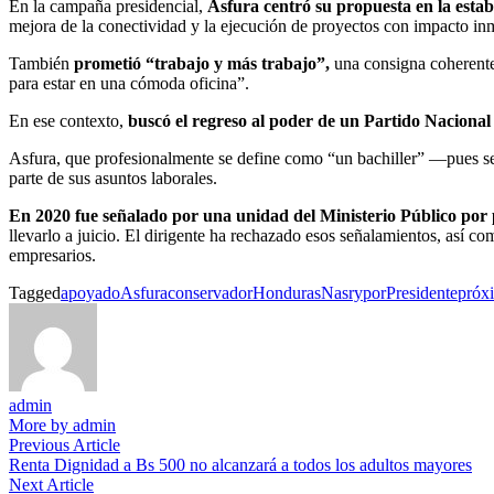
En la campaña presidencial,
Asfura centró su propuesta en la estabi
mejora de la conectividad y la ejecución de proyectos con impacto in
También
prometió
“trabajo y más trabajo”,
una consigna coherente
para estar en una cómoda oficina”.
En ese contexto,
buscó el regreso al poder de un Partido Nacional
Asfura, que profesionalmente se define como “un bachiller” —pues se 
parte de sus asuntos laborales.
En 2020 fue señalado por una unidad del Ministerio Público por 
llevarlo a juicio. El dirigente ha rechazado esos señalamientos, así c
empresarios.
Tagged
apoyado
Asfura
conservador
Honduras
Nasry
por
Presidente
próx
admin
More by admin
Navegación
Previous
Previous Article
article:
Renta Dignidad a Bs 500 no alcanzará a todos los adultos mayores
de
Next
Next Article