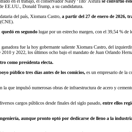
trado en el trabajo, el conservador Nasry ‘Tito’ Asfura
se convirtió es
te de EE.UU., Donald Trump, a su candidatura.
ndataria del país, Xiomara Castro,
a partir del 27 de enero de 2026, tr
l (CNE).
,
quedó en segundo
lugar por un estrecho margen, con el 39,54 % de los
 ganadora fue la hoy gobernante saliente Xiomara Castro, del izquierdis
ntre 2010 y 2022, los últimos ocho bajo el mandato de Juan Orlando Hern
tro como presidenta electa.
yo público tres días antes de los comicios,
es un empresario de la co
n la que impulsó numerosas obras de infraestructura de acero y cemento 
diversos cargos públicos desde finales del siglo pasado,
entre ellos reg
 ingeniería, aunque pronto optó por dedicarse de lleno a la industri