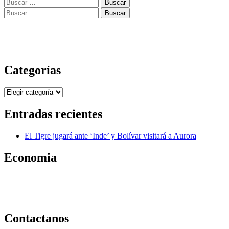
Buscar:
Buscar:
Categorías
Categorías
Entradas recientes
El Tigre jugará ante ‘Inde’ y Bolívar visitará a Aurora
Economia
Contactanos