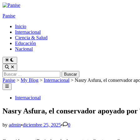
Skip
to
Panise
content
Inicio
Internacional
Ciencia & Salud
Educación
Nacional
Switch
to
Open
dark
Search
Buscar:
mode
Panise
>
My Blog
>
Internacional
>
Nasry Asfura, el conservador ap
Main
Menu
Posted
Internacional
in
Nasry Asfura, el conservador apoyado por
by
admin
•
diciembre 25, 2025
•
0