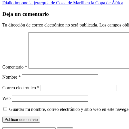
entradas
article:
Diallo impone la jerarquía de Costa de Marfil en la Copa de África
Deja un comentario
Tu dirección de correo electrónico no será publicada.
Los campos obli
Comentario
*
Nombre
*
Correo electrónico
*
Web
Guardar mi nombre, correo electrónico y sitio web en este naveg