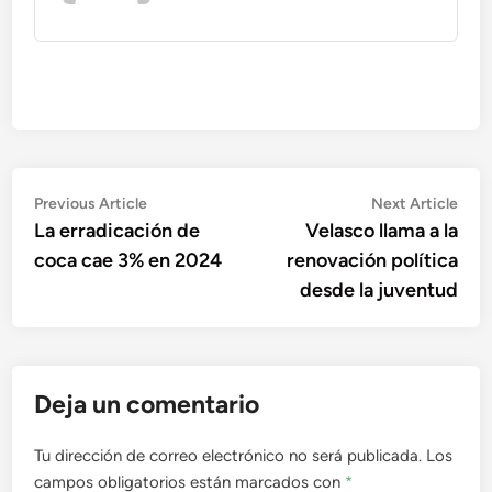
Navegación
Previous
Nex
Previous Article
Next Article
article:
artic
La erradicación de
Velasco llama a la
de
coca cae 3% en 2024
renovación política
entradas
desde la juventud
Deja un comentario
Tu dirección de correo electrónico no será publicada.
Los
campos obligatorios están marcados con
*