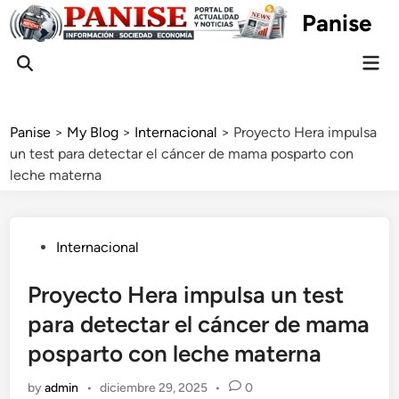
Skip
Panise
to
content
Mai
Open
Men
Search
Panise
>
My Blog
>
Internacional
>
Proyecto Hera impulsa
un test para detectar el cáncer de mama posparto con
leche materna
Posted
Internacional
in
Proyecto Hera impulsa un test
para detectar el cáncer de mama
posparto con leche materna
by
admin
•
diciembre 29, 2025
•
0