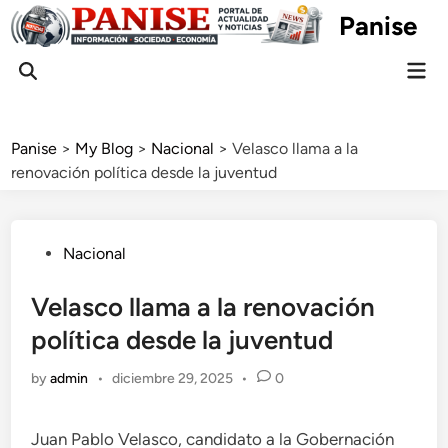
Skip
Panise
to
content
Mai
Open
Men
Search
Panise
>
My Blog
>
Nacional
>
Velasco llama a la
renovación política desde la juventud
Posted
Nacional
in
Velasco llama a la renovación
política desde la juventud
by
admin
•
diciembre 29, 2025
•
0
Juan Pablo Velasco, candidato a la Gobernación