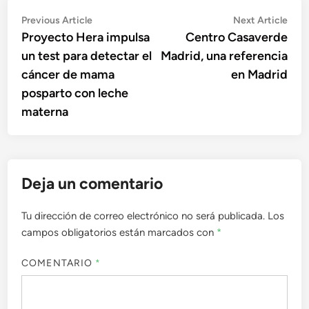
Navegación
Previous
Nex
Previous Article
Next Article
article:
artic
Proyecto Hera impulsa
Centro Casaverde
de
un test para detectar el
Madrid, una referencia
entradas
cáncer de mama
en Madrid
posparto con leche
materna
Deja un comentario
Tu dirección de correo electrónico no será publicada.
Los
campos obligatorios están marcados con
*
COMENTARIO
*