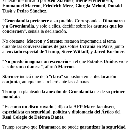
El texto fue firmado por
Keir Starmer
,
Mette Frederiksen
,
Emmanuel Macron
,
Friedrich Merz
,
Giorgia Meloni
,
Donald
Tusk
y
Pedro Sánchez
.
“
Groenlandia pertenece a su pueblo
. Corresponde a
Dinamarca
y a Groenlandia
, y solo a ellos, decidir sobre los
asuntos que les
conciernen
”, señala la declaración.
No obstante,
Macron
y
Starmer
restaron importancia al tema
durante las
conversaciones de paz sobre Ucrania
en
París
, junto
al
enviado especial de Trump
,
Steve Witkoff
, y
Jared Kushner
.
“
No puedo imaginar un escenario
en el que
Estados Unidos
viole
la
soberanía danesa
”, afirmó
Macron
.
Starmer
indicó que dejó “
clara
” su postura en la
declaración
conjunta
, aunque no la reiteró ante las cámaras.
Trump
ha planteado la
anexión de Groenlandia
desde su
primer
mandato
.
“
Es como un disco rayado
”, dijo a la
AFP
Marc Jacobsen
,
especialista en seguridad, política y diplomacia del Ártico
del
Real Colegio de Defensa Danés
.
Trump sostuvo que
Dinamarca
no puede
garantizar la seguridad