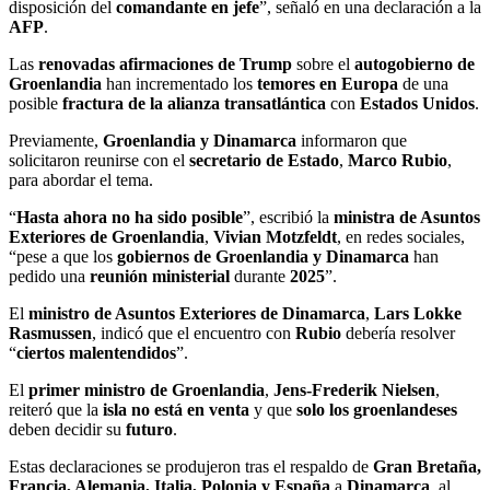
disposición del
comandante en jefe
”, señaló en una declaración a la
AFP
.
Las
renovadas afirmaciones de Trump
sobre el
autogobierno de
Groenlandia
han incrementado los
temores en Europa
de una
posible
fractura de la alianza transatlántica
con
Estados Unidos
.
Previamente,
Groenlandia y Dinamarca
informaron que
solicitaron reunirse con el
secretario de Estado
,
Marco Rubio
,
para abordar el tema.
“
Hasta ahora no ha sido posible
”, escribió la
ministra de Asuntos
Exteriores de Groenlandia
,
Vivian Motzfeldt
, en redes sociales,
“pese a que los
gobiernos de Groenlandia y Dinamarca
han
pedido una
reunión ministerial
durante
2025
”.
El
ministro de Asuntos Exteriores de Dinamarca
,
Lars Lokke
Rasmussen
, indicó que el encuentro con
Rubio
debería resolver
“
ciertos malentendidos
”.
El
primer ministro de Groenlandia
,
Jens-Frederik Nielsen
,
reiteró que la
isla no está en venta
y que
solo los groenlandeses
deben decidir su
futuro
.
Estas declaraciones se produjeron tras el respaldo de
Gran Bretaña,
Francia, Alemania, Italia, Polonia y España
a
Dinamarca
, al