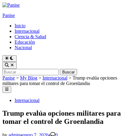
Skip
to
Panise
content
Inicio
Internacional
Ciencia & Salud
Educación
Nacional
Switch
to
Open
dark
Search
Buscar:
mode
Panise
>
My Blog
>
Internacional
>
Trump evalúa opciones
militares para tomar el control de Groenlandia
Main
Menu
Posted
Internacional
in
Trump evalúa opciones militares para
tomar el control de Groenlandia
by
admin
•
enero 7, 2026
•
0