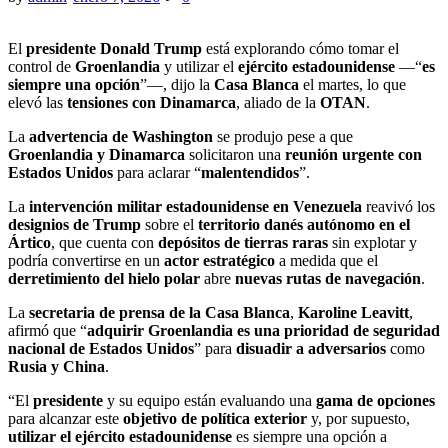
El
presidente Donald Trump
está explorando cómo tomar el
control de
Groenlandia
y utilizar el
ejército estadounidense
—“
es
siempre una opción
”—, dijo la
Casa Blanca
el martes, lo que
elevó las
tensiones con Dinamarca
, aliado de la
OTAN
.
La
advertencia de Washington
se produjo pese a que
Groenlandia y Dinamarca
solicitaron una
reunión urgente con
Estados Unidos
para aclarar “
malentendidos
”.
La
intervención militar estadounidense en Venezuela
reavivó los
designios de Trump
sobre el
territorio danés autónomo en el
Ártico
, que cuenta con
depósitos de tierras raras
sin explotar y
podría convertirse en un
actor estratégico
a medida que el
derretimiento del hielo polar
abre
nuevas rutas de navegación
.
La
secretaria de prensa de la Casa Blanca
,
Karoline Leavitt
,
afirmó que “
adquirir Groenlandia es una prioridad de seguridad
nacional de Estados Unidos
” para
disuadir a adversarios
como
Rusia y China
.
“El
presidente
y su equipo están evaluando una
gama de opciones
para alcanzar este
objetivo de política exterior
y, por supuesto,
utilizar el ejército estadounidense
es siempre una opción a