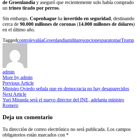
de Groenlandia
y aseguró que recientemente solo había comprado
un
trineo tirado por perros
.
Sin embargo,
Copenhague
ha
invertido en seguridad
, destinando
cerca de
90.000 millones de coronas
(
14.000 millones de dólares
)
en el último año.
Tagged
control
evalúa
Groenlandia
militares
opciones
para
tomar
Trump
admin
More by admin
Navegación
Previous
Previous Article
article:
Ministro Oviedo señala que en democracia no hay desaparecidos
de
Next
Next Article
entradas
article:
Yuri Miranda será el nuevo director del INE, adelanta ministro
Romero
Deja un comentario
Tu dirección de correo electrónico no será publicada.
Los campos
obligatorios están marcados con
*