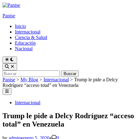
Skip
to
Panise
content
Inicio
Internacional
Ciencia & Salud
Educación
Nacional
Switch
to
Open
dark
Search
Buscar:
mode
Panise
>
My Blog
>
Internacional
>
Trump le pide a Delcy
Rodríguez “acceso total” en Venezuela
Main
Menu
Posted
Internacional
in
Trump le pide a Delcy Rodríguez “acceso
total” en Venezuela
by
admin
•
enero 5, 2026
•
0