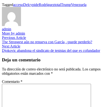
Tagged
acceso
Delcy
pide
Rodríguez
total
Trump
Venezuela
admin
More by admin
Navegación
Previous
Previous Article
article:
The Strongest aún no renueva con García, ¿puede perderlo?
de
Next
Next Article
entradas
article:
Djokovic abandona el sindicato de tenistas del que es cofundador
Deja un comentario
Tu dirección de correo electrónico no será publicada.
Los campos
obligatorios están marcados con
*
Comentario
*