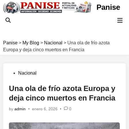
Skip
Panise
to
content
Mai
Open
Men
Search
Panise
>
My Blog
>
Nacional
>
Una ola de frío azota
Europa y deja cinco muertos en Francia
Posted
Nacional
in
Una ola de frío azota Europa y
deja cinco muertos en Francia
by
admin
•
enero 6, 2026
•
0