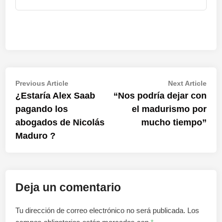
Navegación
Previous
Nex
Previous Article
Next Article
article:
artic
¿Estaría Alex Saab
“Nos podría dejar con
de
pagando los
el madurismo por
entradas
abogados de Nicolás
mucho tiempo”
Maduro ?
Deja un comentario
Tu dirección de correo electrónico no será publicada.
Los