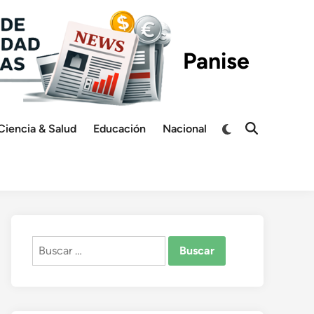
Panise
Switch
Ciencia & Salud
Educación
Nacional
Open
to
Search
dark
mode
Buscar: