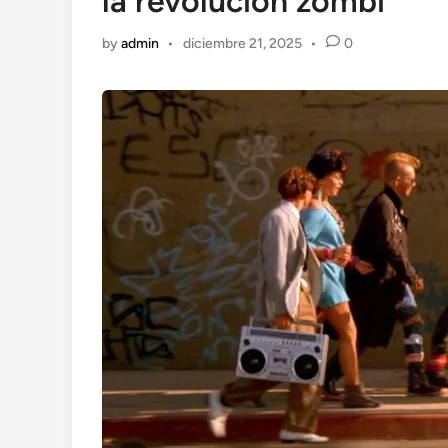
la revolución zombi
by
admin
•
diciembre 21, 2025
•
0