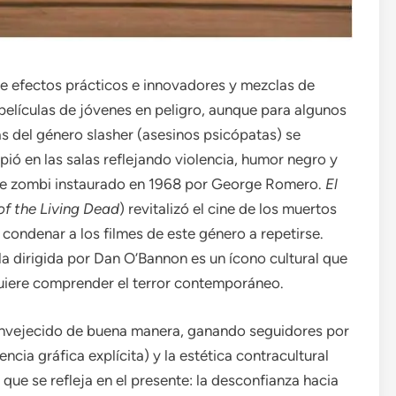
n de efectos prácticos e innovadores y mezclas de
elículas de jóvenes en peligro, aunque para algunos
as del género slasher (asesinos psicópatas) se
ió en las salas reflejando violencia, humor negro y
cine zombi instaurado en 1968 por George Romero.
El
of the Living Dead
) revitalizó el cine de los muertos
condenar a los filmes de este género a repetirse.
la dirigida por Dan O’Bannon es un ícono cultural que
quiere comprender el terror contemporáneo.
a envejecido de buena manera, ganando seguidores por
encia gráfica explícita) y la estética contracultural
ue se refleja en el presente: la desconfianza hacia