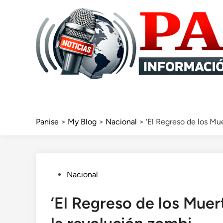
Skip
to
content
Panise
>
My Blog
>
Nacional
>
‘El Regreso de los Mu
Posted
Nacional
in
‘El Regreso de los Muer