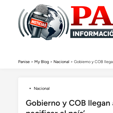
Skip
to
content
Panise
>
My Blog
>
Nacional
>
Gobierno y COB llegan
Posted
Nacional
in
Gobierno y COB llegan 