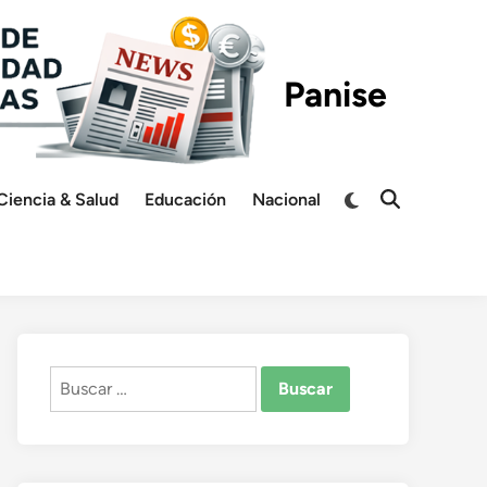
Panise
Switch
Ciencia & Salud
Educación
Nacional
Open
to
Search
dark
mode
Buscar: