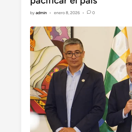
pacificar el país’
by
admin
•
enero 8, 2026
•
0