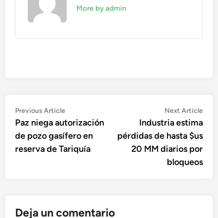
More by admin
Navegación
Previous
Nex
Previous Article
Next Article
article:
artic
Paz niega autorización
Industria estima
de
de pozo gasífero en
pérdidas de hasta $us
entradas
reserva de Tariquía
20 MM diarios por
bloqueos
Deja un comentario