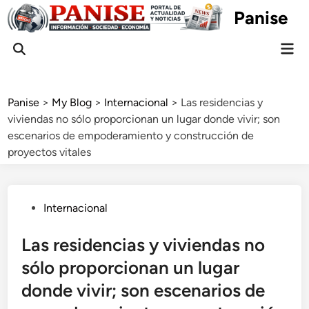
Skip
Panise
to
content
Mai
Open
Men
Search
Panise
>
My Blog
>
Internacional
>
Las residencias y
viviendas no sólo proporcionan un lugar donde vivir; son
escenarios de empoderamiento y construcción de
proyectos vitales
Posted
Internacional
in
Las residencias y viviendas no
sólo proporcionan un lugar
donde vivir; son escenarios de