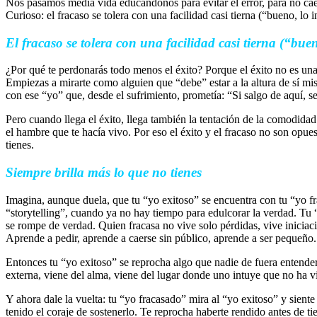
Nos pasamos media vida educándonos para evitar el error, para no caer
Curioso: el fracaso se tolera con una facilidad casi tierna (“bueno, lo 
El fracaso se tolera con una facilidad casi tierna (“buen
¿Por qué te perdonarás todo menos el éxito? Porque el éxito no es una 
Empiezas a mirarte como alguien que “debe” estar a la altura de sí mi
con ese “yo” que, desde el sufrimiento, prometía: “Si salgo de aquí, se
Pero cuando llega el éxito, llega también la tentación de la comodidad
el hambre que te hacía vivo. Por eso el éxito y el fracaso no son opu
tienes.
Siempre brilla más lo que no tienes
Imagina, aunque duela, que tu “yo exitoso” se encuentra con tu “yo f
“storytelling”, cuando ya no hay tiempo para edulcorar la verdad. Tu
se rompe de verdad. Quien fracasa no vive solo pérdidas, vive inicia
Aprende a pedir, aprende a caerse sin público, aprende a ser pequeño. 
Entonces tu “yo exitoso” se reprocha algo que nadie de fuera entende
externa, viene del alma, viene del lugar donde uno intuye que no ha vi
Y ahora dale la vuelta: tu “yo fracasado” mira al “yo exitoso” y siente
tenido el coraje de sostenerlo. Te reprocha haberte rendido antes de 