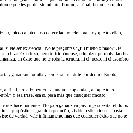
donde puedes perder sin odiarte. Porque, al final, lo que te condena
cionar, miedo a intentarlo de verdad, miedo a ganar y que te odien,
l, suele ser existencial. No te preguntas “¿fui bueno o malo?”, te
 no lo hizo. O lo hizo, pero traicionándose, o lo hizo, pero olvidando a
umaniza, un éxito que no te roba la ternura, ni el juego, ni el asombro,
astar; ganar sin humillar; perder sin rendirte por dentro. En otras
e, al final, no te lo perdonas aunque te aplaudan, aunque te lo
ré.” Y esa frase, esa sí, pesa más que cualquier fracaso.
que nos hace humanos. No para ganar siempre, ni para evitar el dolor,
siguió su propósito —grande o pequeño, visible o silencioso— hasta
viste de verdad, vale infinitamente más que cualquier éxito que no te