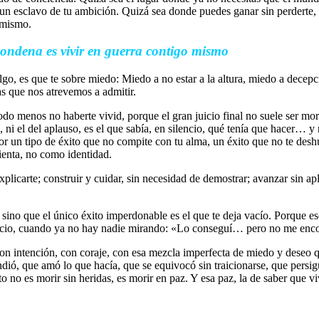
 un esclavo de tu ambición. Quizá sea donde puedes ganar sin perderte, 
o mismo.
 condena es vivir en guerra contigo mismo
algo, es que te sobre miedo: Miedo a no estar a la altura, miedo a decep
as que nos atrevemos a admitir.
do menos no haberte vivid, porque el gran juicio final no suele ser mora
, ni el del aplauso, es el que sabía, en silencio, qué tenía que hacer… y
 por un tipo de éxito que no compite con tu alma, un éxito que no te desh
ienta, no como identidad.
xplicarte; construir y cuidar, sin necesidad de demostrar; avanzar sin apl
 sino que el único éxito imperdonable es el que te deja vacío. Porque es
encio, cuando ya no hay nadie mirando: «Lo conseguí… pero no me encont
 con intención, con coraje, con esa mezcla imperfecta de miedo y deseo 
condió, que amó lo que hacía, que se equivocó sin traicionarse, que per
no es morir sin heridas, es morir en paz. Y esa paz, la de saber que vi