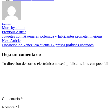
admin
More by admin
Navegación
Previous
Previous Article
article:
Juguetes con IA generan polémica y fabricantes prometen mejoras
de
Next
Next Article
entradas
article:
Oposición de Venezuela cuenta 17 presos políticos liberados
Deja un comentario
Tu dirección de correo electrónico no será publicada.
Los campos obli
Comentario
*
Nombre
*