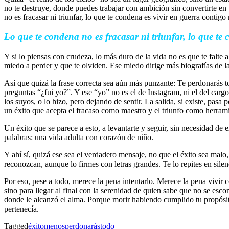
no te destruye, donde puedes trabajar con ambición sin convertirte en
no es fracasar ni triunfar, lo que te condena es vivir en guerra contig
Lo que te condena no es fracasar ni triunfar, lo que te
Y si lo piensas con crudeza, lo más duro de la vida no es que te falte 
miedo a perder y que te olviden. Ese miedo dirige más biografías de l
Así que quizá la frase correcta sea aún más punzante: Te perdonarás to
preguntas “¿fui yo?”. Y ese “yo” no es el de Instagram, ni el del cargo
los suyos, o lo hizo, pero dejando de sentir. La salida, si existe, pasa
un éxito que acepta el fracaso como maestro y el triunfo como herram
Un éxito que se parece a esto, a levantarte y seguir, sin necesidad de e
palabras: una vida adulta con corazón de niño.
Y ahí sí, quizá ese sea el verdadero mensaje, no que el éxito sea malo,
reconozcan, aunque lo firmes con letras grandes. Te lo repites en sil
Por eso, pese a todo, merece la pena intentarlo. Merece la pena vivir
sino para llegar al final con la serenidad de quien sabe que no se es
donde le alcanzó el alma. Porque morir habiendo cumplido tu propósito 
pertenecía.
Tagged
éxito
menos
perdonarás
todo