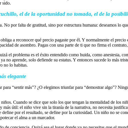
 sido.
cuchillo, el de la oportunidad no tomada, el de la posibi
a. No por falta de gratitud, sino por estructura humana: deseamos lo que
e obliga a reconocer qué precio pagaste por él. Y normalmente el precio 
apacidad de asombro. Pagas con una parte de ti que no firma el contrato, 
, quizá el problema es el éxito entendido como huida, como anestesia
e ya no aprende, solo defiende su estatus. Y entonces sucede lo más tris
o no lo habitas.
más elegante
para “sentir más”? ¿O elegimos triunfar para “demostrar algo”? Ningu
 niños. Cuando se dice que solo los que tengan la mentalidad de los niño
más útil: el niño vive sin la tiranía de la narrativa, no necesita justifi
se define por el resultado, se define por la curiosidad. Un niño no se co
 hipotecar el alma a un marcador.
do de conciencia. Quizá sea el lugar donde ya no necesitas que el mundo t