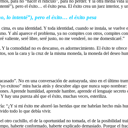
nos, para no “hacer el ridículo”, para no perder. Y la otra media vida l
intenté”), pero el éxito… el éxito pesa. El éxito crea un juez interior, y 
o, lo intenté”), pero el éxito… el éxito pesa
cima, es una identidad. Y toda identidad, cuando se instala, se vuelve ex
smo. Y ahí aparece el problema, ya no compites con otros, compites con
ré valiente, seré libre, seré justo, no me venderé, no me domesticaré.”
. Y la comodidad no es descanso, es adormecimiento. El éxito te ofrece 
estos, son la cara y la cruz de la misma moneda, la moneda del deseo h
racasado”. No en una conversación de autoayuda, sino en el último tra
 “yo exitoso” mira hacia atrás y descubre algo que nunca supo nombrar:
ciones. Aprende humildad, aprende hambre, aprende el lenguaje secreto 
Y hay una pureza ahí que el éxito, muchas veces, esteriliza.
ría: “¿Y si mi éxito me ahorró las heridas que me habrían hecho más hu
vido todo lo que debía vivir.
 el otro cuchillo, el de la oportunidad no tomada, el de la posibilidad t
tiempo, haberte conformado, haberte explicado demasiado. Porque el frac