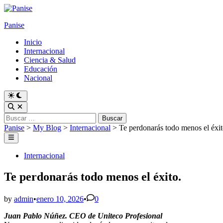
Skip
to
Panise
content
Inicio
Internacional
Ciencia & Salud
Educación
Nacional
Switch
to
Open
dark
Search
Buscar:
mode
Panise
>
My Blog
>
Internacional
>
Te perdonarás todo menos el éxit
Main
Menu
Posted
Internacional
in
Te perdonarás todo menos el éxito.
by
admin
•
enero 10, 2026
•
0
Juan Pablo Núñez. CEO de Uniteco Profesional