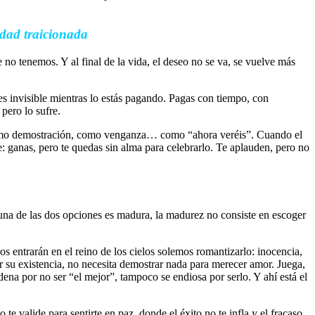
lidad traicionada
 no tenemos. Y al final de la vida, el deseo no se va, se vuelve más
es invisible mientras lo estás pagando. Pagas con tiempo, con
pero lo sufre.
, como demostración, como venganza… como “ahora veréis”. Cuando el
te: ganas, pero te quedas sin alma para celebrarlo. Te aplauden, pero no
na de las dos opciones es madura, la madurez no consiste en escoger
s entrarán en el reino de los cielos solemos romantizarlo: inocencia,
car su existencia, no necesita demostrar nada para merecer amor. Juega,
ndena por no ser “el mejor”, tampoco se endiosa por serlo. Y ahí está el
e valide para sentirte en paz, donde el éxito no te infla y el fracaso