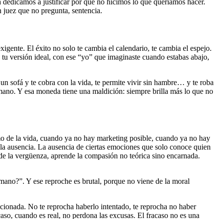
a dedicamos a justificar por qué no hicimos lo que queríamos hacer.
un juez que no pregunta, sentencia.
igente. El éxito no solo te cambia el calendario, te cambia el espejo.
 tu versión ideal, con ese “yo” que imaginaste cuando estabas abajo,
un sofá y te cobra con la vida, te permite vivir sin hambre… y te roba
umano. Y esa moneda tiene una maldición: siempre brilla más lo que no
mo de la vida, cuando ya no hay marketing posible, cuando ya no hay
 la ausencia. La ausencia de ciertas emociones que solo conoce quien
de la vergüenza, aprende la compasión no teórica sino encarnada.
mano?”. Y ese reproche es brutal, porque no viene de la moral
raicionada. No te reprocha haberlo intentado, te reprocha no haber
aso, cuando es real, no perdona las excusas. El fracaso no es una