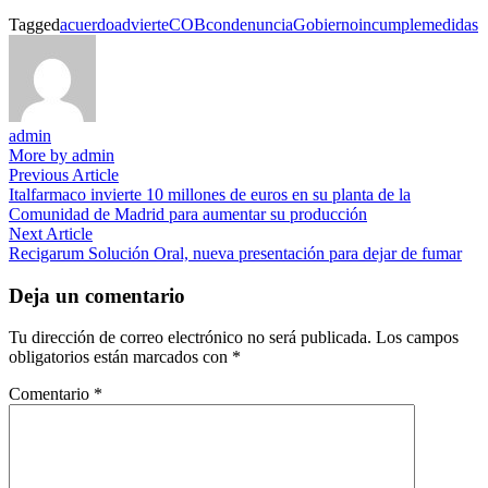
Tagged
acuerdo
advierte
COB
con
denuncia
Gobierno
incumple
medidas
admin
More by admin
Navegación
Previous
Previous Article
article:
Italfarmaco invierte 10 millones de euros en su planta de la
de
Comunidad de Madrid para aumentar su producción
entradas
Next
Next Article
article:
Recigarum Solución Oral, nueva presentación para dejar de fumar
Deja un comentario
Tu dirección de correo electrónico no será publicada.
Los campos
obligatorios están marcados con
*
Comentario
*