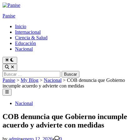
Skip
to
Panise
content
Inicio
Internacional
Ciencia & Salud
Educación
Nacional
Switch
to
Open
dark
Search
Buscar:
mode
Panise
>
My Blog
>
Nacional
>
COB denuncia que Gobierno
incumple acuerdo y advierte con medidas
Main
Menu
Posted
Nacional
in
COB denuncia que Gobierno incumple
acuerdo y advierte con medidas
by
admin
•
enero 12, 2026
•
0